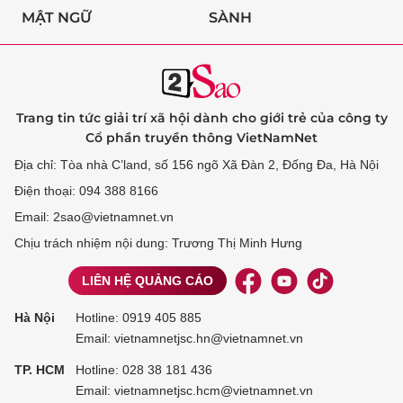
MẬT NGỮ
SÀNH
Trang tin tức giải trí xã hội dành cho giới trẻ của công ty
Cổ phần truyền thông VietNamNet
Địa chỉ: Tòa nhà C’land, số 156 ngõ Xã Đàn 2, Đống Đa, Hà Nội
Điện thoại: 094 388 8166
Email: 2sao@vietnamnet.vn
Chịu trách nhiệm nội dung: Trương Thị Minh Hưng
LIÊN HỆ QUẢNG CÁO
Hà Nội
Hotline:
0919 405 885
Email: vietnamnetjsc.hn@vietnamnet.vn
TP. HCM
Hotline:
028 38 181 436
Email: vietnamnetjsc.hcm@vietnamnet.vn