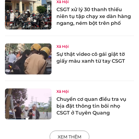
Xã Hội
CSGT xử lý 30 thanh thiếu
niên tụ tập chạy xe dàn hàng
ngang, ném bột trên phố
Xã Hội
Sự thật video cô gái giật tờ
giấy màu xanh từ tay CSGT
Xã Hội
Chuyển cơ quan điều tra vụ
bịa đặt thông tin bôi nhọ
CSGT ở Tuyên Quang
XEM THÊM