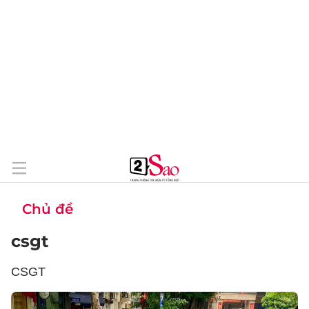
Chủ đề
csgt
CSGT