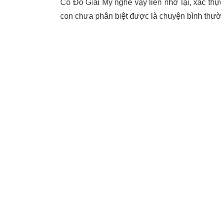
Cô Đỗ Giai Mỹ nghe vậy liền nhớ lại, xác thự
con chưa phân biệt được là chuyện bình thư