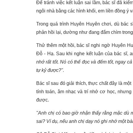
Để tránh việc kết luận sai lầm, bác sĩ đã ki
ngôi nhà bằng các hình khối, em liền đồng ý v
Trong quá trình Huyên Huyên chơi, dù bác s
phản hồi lại, dường như đang đắm chìm trong
Thử thêm một hồi, bác sĩ nghi ngờ Huyên Hu
Đỗ - Hạ. Sau khi nghe kết luận của bác sĩ,
nhớ rất tốt. Nó có thể đọc và đếm tốt, ngay c
tự kỷ được?".
Bác sĩ sau đó giải thích, thực chất đây là một 
tính toán, âm nhạc và trí nhớ cơ học, nhưng
được.
"Anh chị có bao giờ nhận thấy rằng mặc dù mộ
sai? Ví dụ, nếu anh chị dạy nó ghi nhớ một bài