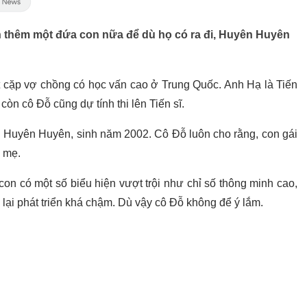
nh thêm một đứa con nữa để dù họ có ra đi, Huyên Huyên
cặp vợ chồng có học vấn cao ở Trung Quốc. Anh Hạ là Tiến
còn cô Đỗ cũng dự tính thi lên Tiến sĩ.
ên Huyên Huyên, sinh năm 2002. Cô Đỗ luôn cho rằng, con gái
a mẹ.
con có một số biểu hiện vượt trội như chỉ số thông minh cao,
 lại phát triển khá chậm. Dù vậy cô Đỗ không để ý lắm.