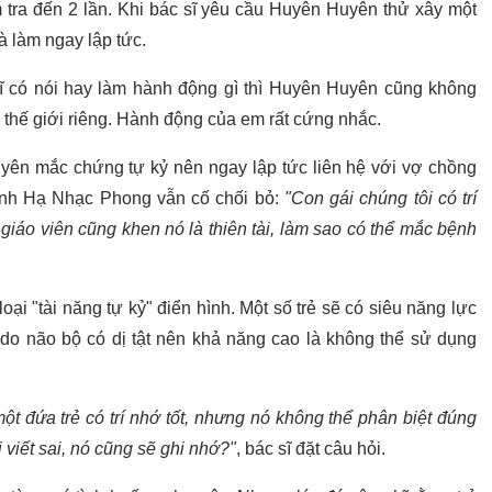
ểm tra đến 2 lần. Khi bác sĩ yêu cầu Huyên Huyên thử xây một
à làm ngay lập tức.
ĩ có nói hay làm hành động gì thì Huyên Huyên cũng không
 thế giới riêng. Hành động của em rất cứng nhắc.
yên mắc chứng tự kỷ nên ngay lập tức liên hệ với vợ chồng
 anh Hạ Nhạc Phong vẫn cố chối bỏ:
"Con gái chúng tôi có trí
ả giáo viên cũng khen nó là thiên tài, làm sao có thể mắc bệnh
loại "tài năng tự kỷ" điển hình. Một số trẻ sẽ có siêu năng lực
 do não bộ có dị tật nên khả năng cao là không thể sử dụng
t đứa trẻ có trí nhớ tốt, nhưng nó không thể phân biệt đúng
 viết sai, nó cũng sẽ ghi nhớ?"
, bác sĩ đặt câu hỏi.