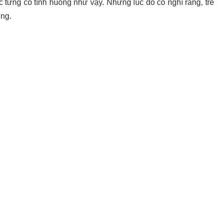
c từng có tình huống như vậy. Nhưng lúc đó cô nghĩ rằng, trẻ
ờng.