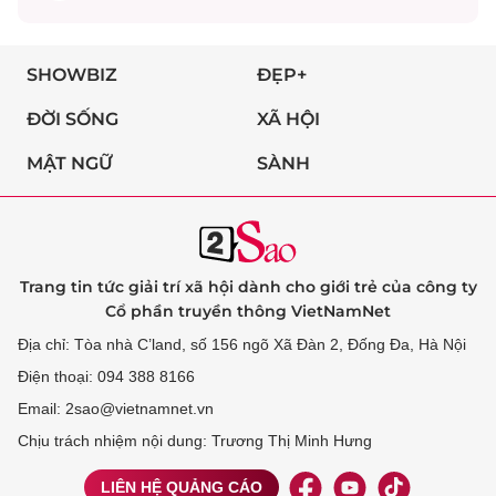
SHOWBIZ
ĐẸP+
ĐỜI SỐNG
XÃ HỘI
MẬT NGỮ
SÀNH
Trang tin tức giải trí xã hội dành cho giới trẻ của công ty
Cổ phần truyền thông VietNamNet
Địa chỉ: Tòa nhà C’land, số 156 ngõ Xã Đàn 2, Đống Đa, Hà Nội
Điện thoại: 094 388 8166
Email: 2sao@vietnamnet.vn
Chịu trách nhiệm nội dung: Trương Thị Minh Hưng
LIÊN HỆ QUẢNG CÁO