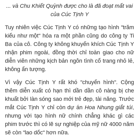
... và Chu Khiết Quỳnh được cho là đã đoạt mất vai
của Cúc Tịnh Y
Tuy nhiên việc Cúc Tịnh Y có những tạo hình "trăm
kiểu như một" hóa ra một phần cũng do công ty Ti
Ba của cô. Công ty không khuyến khích Cúc Tịnh Y
nhận phim ngoài, đồng thời chỉ toàn giao cho nữ
diễn viên những kịch bản ngôn tình cổ trang nhỏ lẻ,
không ấn tượng.
Vì vậy Cúc Tịnh Y rất khó "chuyển hình". Cộng
thêm diễn xuất có hạn thì dần dần cô nàng bị che
khuất bởi làn sóng sao mới trẻ đẹp, tài năng. Trước
mắt Cúc Tịnh Y chỉ còn dự án
Hoa Nhung giắt túi
,
nhưng với tạo hình nữ chính chẳng khác gì các
phim trước thì có lẽ sự nghiệp của mỹ nữ 4000 năm
sẽ còn "lao dốc" hơn nữa.