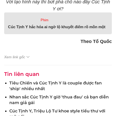
Với tạo hình này thì bứt phá chỗ nào đây Cúc Tịnh
Y ơi?
Phim
Cúc Tịnh Y hắc hóa ai ngờ lộ khuyết điểm rõ mồn một
Theo Tổ Quốc
Xem link gốc
Tin liên quan
Tiêu Chiến và Cúc Tịnh Y là couple được fan
'ship' nhiều nhất
Nhan sắc Cúc Tịnh Y giờ 'thua đau' cả bạn diễn
nam giả gái
Cúc Tịnh Y, Triệu Lộ Tư khoe style tiểu thư với