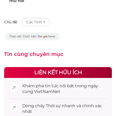
mũ nồi
Chủ đề:
Cúc Tịnh Y
Tin cùng chuyên mục
LIÊN KẾT HỮU ÍCH
Khám phá
tin tức
nổi bật trong ngày
cùng VietNamNet
Dòng chảy
Thời sự
nhanh và chính xác
nhất