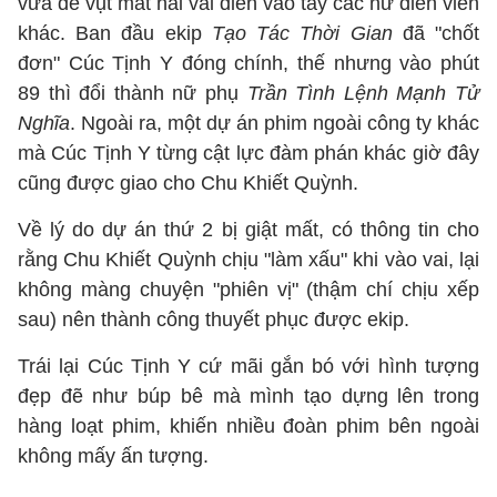
vừa để vụt mất hai vai diễn vào tay các nữ diễn viên
khác. Ban đầu ekip
Tạo Tác Thời Gian
đã "chốt
đơn" Cúc Tịnh Y đóng chính, thế nhưng vào phút
89 thì đổi thành nữ phụ
Trần Tình Lệnh Mạnh Tử
Nghĩa
. Ngoài ra, một dự án phim ngoài công ty khác
mà Cúc Tịnh Y từng cật lực đàm phán khác giờ đây
cũng được giao cho Chu Khiết Quỳnh.
Về lý do dự án thứ 2 bị giật mất, có thông tin cho
rằng Chu Khiết Quỳnh chịu "làm xấu" khi vào vai, lại
không màng chuyện "phiên vị" (thậm chí chịu xếp
sau) nên thành công thuyết phục được ekip.
Trái lại Cúc Tịnh Y cứ mãi gắn bó với hình tượng
đẹp đẽ như búp bê mà mình tạo dựng lên trong
hàng loạt phim, khiến nhiều đoàn phim bên ngoài
không mấy ấn tượng.