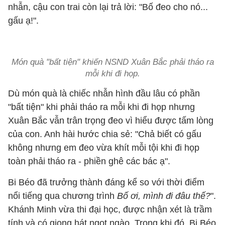
nhẫn, cậu con trai còn lại trả lời: "Bố đeo cho nó...
gấu ạ!".
Món quà "bất tiện" khiến NSND Xuân Bắc phải tháo ra
mỗi khi đi họp.
Dù món quà là chiếc nhẫn hình đầu lâu có phần
"bất tiện" khi phải tháo ra mỗi khi đi họp nhưng
Xuân Bắc vẫn trân trọng đeo vì hiểu được tấm lòng
của con. Anh hài hước chia sẻ: "Chả biết có gấu
không nhưng em đeo vừa khít mỗi tội khi đi họp
toàn phải tháo ra - phiền ghê các bác ạ".
Bi Béo đã trưởng thành đáng kể so với thời điểm
nổi tiếng qua chương trình
Bố ơi, mình đi đâu thế?
".
Khánh Minh vừa thi đại học, được nhận xét là trầm
tính và có giọng hát ngọt ngào. Trong khi đó, Bi Béo