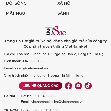
ĐỜI SỐNG
XÃ HỘI
MẬT NGỮ
SÀNH
Trang tin tức giải trí xã hội dành cho giới trẻ của công ty
Cổ phần truyền thông VietNamNet
Địa chỉ: Tòa nhà C’land, số 156 ngõ Xã Đàn 2, Đống Đa, Hà Nội
Điện thoại: 094 388 8166
Email: 2sao@vietnamnet.vn
Chịu trách nhiệm nội dung: Trương Thị Minh Hưng
LIÊN HỆ QUẢNG CÁO
Hà Nội
Hotline:
0919 405 885
Email: vietnamnetjsc.hn@vietnamnet.vn
TP. HCM
Hotline:
028 38 181 436