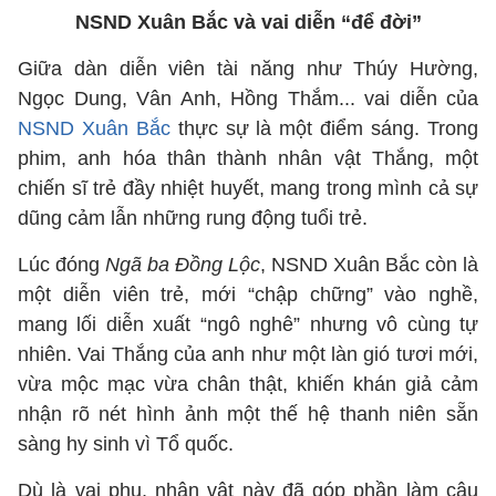
NSND Xuân Bắc và vai diễn “để đời”
Giữa dàn diễn viên tài năng như Thúy Hường,
Ngọc Dung, Vân Anh, Hồng Thắm... vai diễn của
NSND Xuân Bắc
thực sự là một điểm sáng. Trong
phim, anh hóa thân thành nhân vật Thắng, một
chiến sĩ trẻ đầy nhiệt huyết, mang trong mình cả sự
dũng cảm lẫn những rung động tuổi trẻ.
Lúc đóng
Ngã ba Đồng Lộc
, NSND Xuân Bắc còn là
một diễn viên trẻ, mới “chập chững” vào nghề,
mang lối diễn xuất “ngô nghê” nhưng vô cùng tự
nhiên. Vai Thắng của anh như một làn gió tươi mới,
vừa mộc mạc vừa chân thật, khiến khán giả cảm
nhận rõ nét hình ảnh một thế hệ thanh niên sẵn
sàng hy sinh vì Tổ quốc.
Dù là vai phụ, nhân vật này đã góp phần làm câu