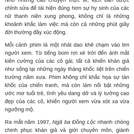
Nhờ những câu chuyện thực tế, kịch bản được
chỉnh sửa để tái hiện đúng hơn sự hy sinh của các
nữ thanh niên xung phong, không chỉ là những
khoảnh khắc làm việc mà còn cả những phút giây
đời thường đầy xúc động.
Mỗi cảnh phim là một nhát dao khẽ chạm vào tim
người xem. Từ tiếng bom rơi xé trời đến ánh mắt
kiên cường của các cô gái, tất cả khiến khán giả
như sống lại những ngày tháng khốc liệt trên chiến
trường năm xưa. Phim không chỉ khắc họa sự tàn
khốc của chiến tranh, mà còn làm nổi bật những
ước mơ tuổi trẻ, tình yêu dang dở và lý tưởng cao
đẹp của các cô, khiến người xem vừa xót xa vừa
ngưỡng mộ.
Ra mắt năm 1997,
Ngã ba Đồng Lộc
nhanh chóng
chinh phục khán giả và giới chuyên môn, giành