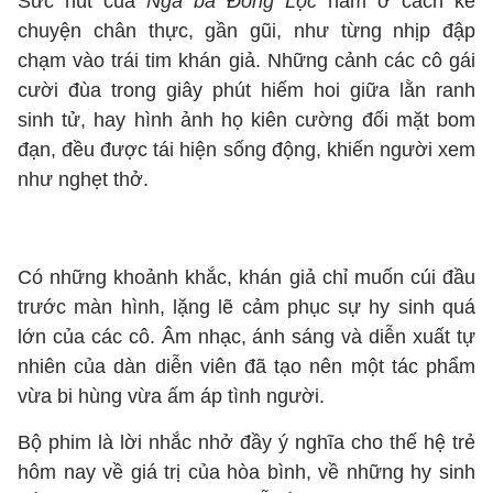
Sức hút của
Ngã ba Đồng Lộc
nằm ở cách kể
chuyện chân thực, gần gũi, như từng nhịp đập
chạm vào trái tim khán giả. Những cảnh các cô gái
cười đùa trong giây phút hiếm hoi giữa lằn ranh
sinh tử, hay hình ảnh họ kiên cường đối mặt bom
đạn, đều được tái hiện sống động, khiến người xem
như nghẹt thở.
Có những khoảnh khắc, khán giả chỉ muốn cúi đầu
trước màn hình, lặng lẽ cảm phục sự hy sinh quá
lớn của các cô. Âm nhạc, ánh sáng và diễn xuất tự
nhiên của dàn diễn viên đã tạo nên một tác phẩm
vừa bi hùng vừa ấm áp tình người.
Bộ phim là lời nhắc nhở đầy ý nghĩa cho thế hệ trẻ
hôm nay về giá trị của hòa bình, về những hy sinh