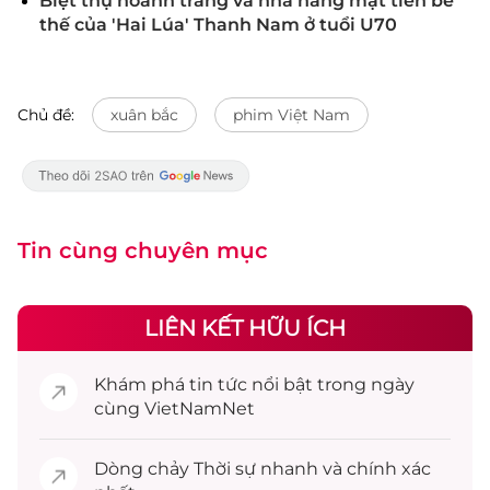
Biệt thự hoành tráng và nhà hàng mặt tiền bề
thế của 'Hai Lúa' Thanh Nam ở tuổi U70
Chủ đề:
xuân bắc
phim Việt Nam
Tin cùng chuyên mục
LIÊN KẾT HỮU ÍCH
Khám phá
tin tức
nổi bật trong ngày
cùng VietNamNet
Dòng chảy
Thời sự
nhanh và chính xác