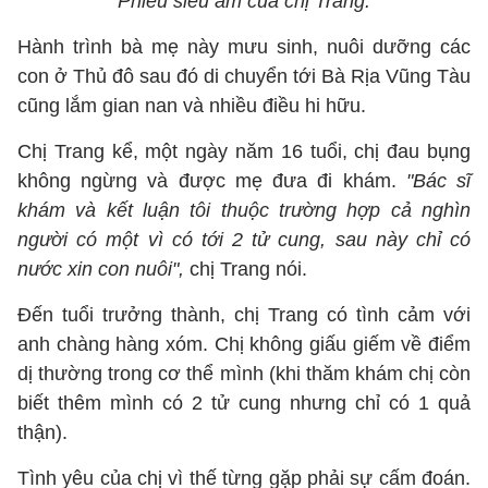
Phiếu siêu âm của chị Trang.
Hành trình bà mẹ này mưu sinh, nuôi dưỡng các
con ở Thủ đô sau đó di chuyển tới Bà Rịa Vũng Tàu
cũng lắm gian nan và nhiều điều hi hữu.
Chị Trang kể, một ngày năm 16 tuổi, chị đau bụng
không ngừng và được mẹ đưa đi khám.
"Bác sĩ
khám và kết luận tôi thuộc trường hợp cả nghìn
người có một vì có tới 2 tử cung, sau này chỉ có
nước xin con nuôi",
chị Trang nói.
Đến tuổi trưởng thành, chị Trang có tình cảm với
anh chàng hàng xóm. Chị không giấu giếm về điểm
dị thường trong cơ thể mình (khi thăm khám chị còn
biết thêm mình có 2 tử cung nhưng chỉ có 1 quả
thận).
Tình yêu của chị vì thế từng gặp phải sự cấm đoán.