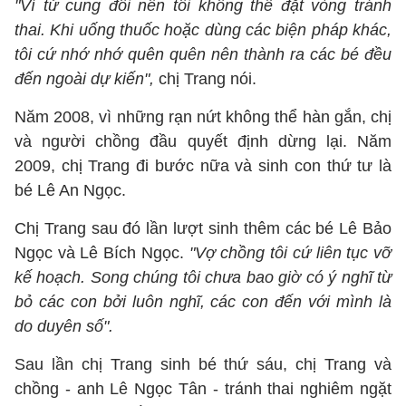
"Vì tử cung đôi nên tôi không thể đặt vòng tránh
thai. Khi uống thuốc hoặc dùng các biện pháp khác,
tôi cứ nhớ nhớ quên quên nên thành ra các bé đều
đến ngoài dự kiến",
chị Trang nói.
Năm 2008, vì những rạn nứt không thể hàn gắn, chị
và người chồng đầu quyết định dừng lại. Năm
2009, chị Trang đi bước nữa và sinh con thứ tư là
bé Lê An Ngọc.
Chị Trang sau đó lần lượt sinh thêm các bé Lê Bảo
Ngọc và Lê Bích Ngọc.
"Vợ chồng tôi cứ liên tục vỡ
kế hoạch. Song chúng tôi chưa bao giờ có ý nghĩ từ
bỏ các con bởi luôn nghĩ, các con đến với mình là
do duyên số".
Sau lần chị Trang sinh bé thứ sáu, chị Trang và
chồng - anh Lê Ngọc Tân - tránh thai nghiêm ngặt