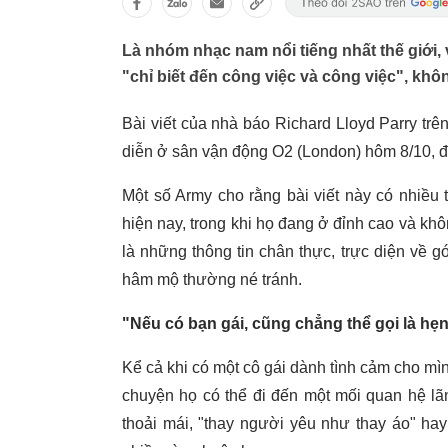
Là nhóm nhạc nam nổi tiếng nhất thế giới,
"chỉ biết đến công việc và công việc", khôn
Bài viết của nhà báo Richard Lloyd Parry trê
diễn ở sân vận động O2 (London) hôm 8/10, đ
Một số Army cho rằng bài viết này có nhiều 
hiện nay, trong khi họ đang ở đỉnh cao và kh
là những thông tin chân thực, trực diện về 
hâm mộ thường né tránh.
"Nếu có bạn gái, cũng chẳng thể gọi là hẹ
Kể cả khi có một cô gái dành tình cảm cho mì
chuyện họ có thể đi đến một mối quan hệ lã
thoải mái, "thay người yêu như thay áo" ha