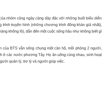
g của nhóm cũng ngày càng dày đặc với những buổi biểu diễn
 trình truyền hình (những chương trình đông khán giả nhất),
 hàng khổng lồ), dẫn đến một cuộc sống hầu như không biết gì
ên của BTS vẫn sống chung một căn hộ, mỗi phòng 2 người,
h ở các nước phương Tây. Họ ăn uống cùng nhau, sinh hoạt
ười quản lý, trợ lý và người giúp việc.