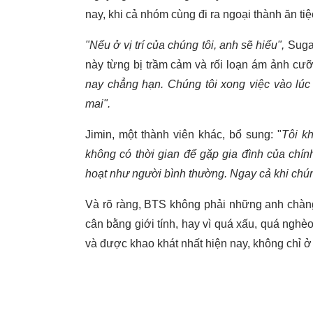
nay, khi cả nhóm cùng đi ra ngoại thành ăn ti
"Nếu ở vị trí của chúng tôi, anh sẽ hiểu",
Suga 
này từng bị trầm cảm và rối loạn ám ảnh cưỡ
nay chẳng hạn. Chúng tôi xong việc vào lúc
mai".
Jimin, một thành viên khác, bổ sung: "
Tôi k
không có thời gian để gặp gia đình của chính
hoạt như người bình thường. Ngay cả khi chúng
Và rõ ràng, BTS không phải những anh chàng
cân bằng giới tính, hay vì quá xấu, quá nghèo..
và được khao khát nhất hiện nay, không chỉ ở