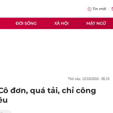
Tin mới
ĐỜI SỐNG
XÃ HỘI
MẬT NGỮ
thứ sáu, 12/10/2018 - 06:15
ô đơn, quá tải, chỉ công
êu