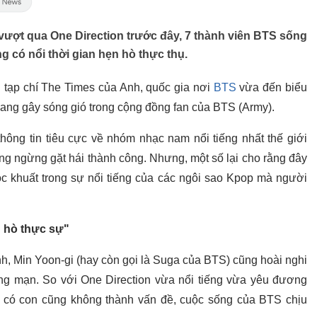
 vượt qua One Direction trước đây, 7 thành viên BTS sống
g có nổi thời gian hẹn hò thực thụ.
n tạp chí The Times của Anh, quốc gia nơi
BTS
vừa đến biểu
ang gây sóng gió trong cộng đồng fan của BTS (Army).
thông tin tiêu cực về nhóm nhạc nam nổi tiếng nhất thế giới
ông ngừng gặt hái thành công. Nhưng, một số lại cho rằng đây
góc khuất trong sự nổi tiếng của các ngôi sao Kpop mà người
n hò thực sự"
nh, Min Yoon-gi (hay còn gọi là Suga của BTS) cũng hoài nghi
ng mạn. So với One Direction vừa nổi tiếng vừa yêu đương
y có con cũng không thành vấn đề, cuộc sống của BTS chịu