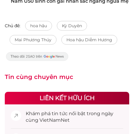
Nam U50 sinh con gái nhan sắc ngang ngửa mẹ
Chủ đề:
hoa hậu
Kỳ Duyên
Mai Phương Thúy
Hoa hậu Diễm Hương
Tin cùng chuyên mục
LIÊN KẾT HỮU ÍCH
Khám phá
tin tức
nổi bật trong ngày
cùng VietNamNet