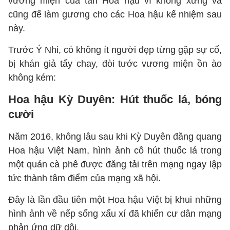
vương miện của tân Hoa hậu vì không xứng và
cũng để làm gương cho các Hoa hậu kế nhiệm sau
này.
Trước Ý Nhi, có không ít người đẹp từng gặp sự cố,
bị khán giả tẩy chay, đòi tước vương miện ồn ào
không kém:
Hoa hậu Kỳ Duyên: Hút thuốc lá, bóng
cười
Năm 2016, không lâu sau khi Kỳ Duyên đăng quang
Hoa hậu Việt Nam, hình ảnh cô hút thuốc lá trong
một quán cà phê được đăng tải trên mạng ngay lập
tức thành tâm điểm của mạng xã hội.
Đây là lần đầu tiên một Hoa hậu Việt bị khui những
hình ảnh về nếp sống xấu xí đã khiến cư dân mạng
phản ứng dữ dội.