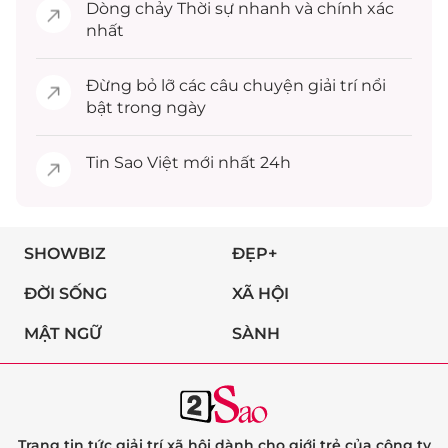
Dòng chảy
Thời sự
nhanh và chính xác
nhất
Đừng bỏ lỡ các câu chuyện
giải trí
nổi
bật trong ngày
Tin
Sao Việt
mới nhất 24h
SHOWBIZ
ĐẸP+
ĐỜI SỐNG
XÃ HỘI
MẬT NGỮ
SÀNH
Trang tin tức giải trí xã hội dành cho giới trẻ của công ty