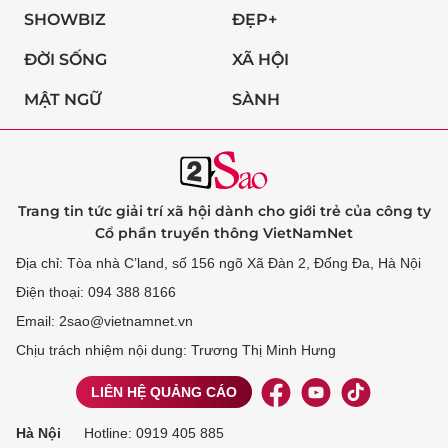
SHOWBIZ
ĐẸP+
ĐỜI SỐNG
XÃ HỘI
MẬT NGỮ
SÀNH
Trang tin tức giải trí xã hội dành cho giới trẻ của công ty
Cổ phần truyền thông VietNamNet
Địa chỉ: Tòa nhà C’land, số 156 ngõ Xã Đàn 2, Đống Đa, Hà Nội
Điện thoại: 094 388 8166
Email: 2sao@vietnamnet.vn
Chịu trách nhiệm nội dung: Trương Thị Minh Hưng
LIÊN HỆ QUẢNG CÁO
Hà Nội
Hotline:
0919 405 885