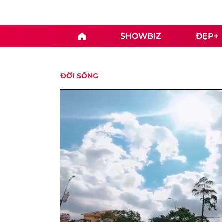
SHOWBIZ
ĐẸP+
ĐỜI SỐNG