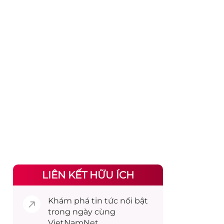
LIÊN KẾT HỮU ÍCH
Khám phá
tin tức
nổi bật
trong ngày cùng
VietNamNet