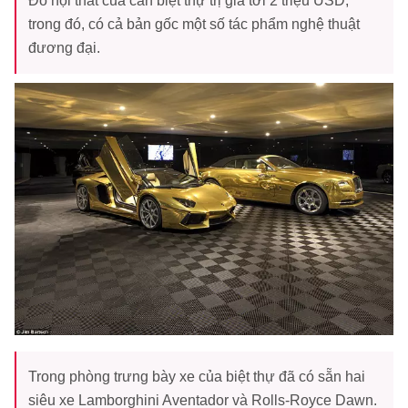
Đồ nội thất của căn biệt thự trị giá tới 2 triệu USD,
trong đó, có cả bản gốc một số tác phẩm nghệ thuật
đương đại.
Trong phòng trưng bày xe của biệt thự đã có sẵn hai
siêu xe Lamborghini Aventador và Rolls-Royce Dawn.