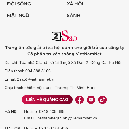
ĐỜI SỐNG
XÃ HỘI
MẬT NGỮ
SÀNH
Trang tin tức giải trí xã hội dành cho giới trẻ của công ty
Cổ phần truyền thông VietNamNet
Địa chỉ: Tòa nhà C’land, số 156 ngõ Xã Đàn 2, Đống Đa, Hà Nội
Điện thoại: 094 388 8166
Email: 2sao@vietnamnet.vn
Chịu trách nhiệm nội dung: Trương Thị Minh Hưng
LIÊN HỆ QUẢNG CÁO
Hà Nội
Hotline:
0919 405 885
Email: vietnamnetjsc.hn@vietnamnet.vn
TP. HCM
Hotline:
028 38 181 436