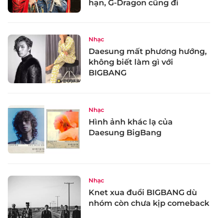
hạn, G-Dragon cũng đi
Nhạc
Daesung mất phương hướng,
không biết làm gì với
BIGBANG
Nhạc
Hình ảnh khác lạ của
Daesung BigBang
Nhạc
Knet xua đuổi BIGBANG dù
nhóm còn chưa kịp comeback