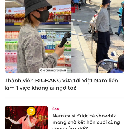
Thành viên BIGBANG vừa tới Việt Nam liền
làm 1 việc không ai ngờ tới!
Sao
Nam ca sĩ được cả showbiz
mong chờ kết hôn cuối cùng
cũng sắp cưới?