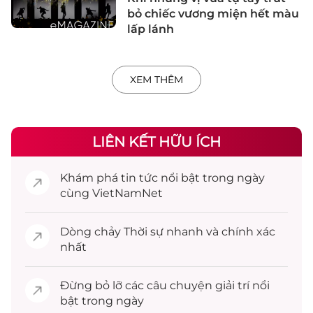
bỏ chiếc vương miện hết màu
lấp lánh
XEM THÊM
LIÊN KẾT HỮU ÍCH
Khám phá
tin tức
nổi bật trong ngày
cùng VietNamNet
Dòng chảy
Thời sự
nhanh và chính xác
nhất
Đừng bỏ lỡ các câu chuyện
giải trí
nổi
bật trong ngày