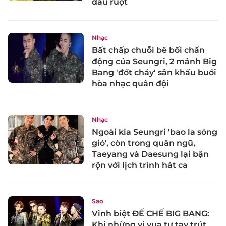
đau ruột
Nhạc
Bất chấp chuỗi bê bối chấn
động của Seungri, 2 mảnh Big
Bang 'đốt cháy' sân khấu buổi
hòa nhạc quân đội
Nhạc
Ngoài kia Seungri 'bao la sóng
gió', còn trong quân ngũ,
Taeyang và Daesung lại bận
rộn với lịch trình hát ca
Sao
Vĩnh biệt ĐẾ CHẾ BIG BANG:
Khi những vị vua tự tay trút