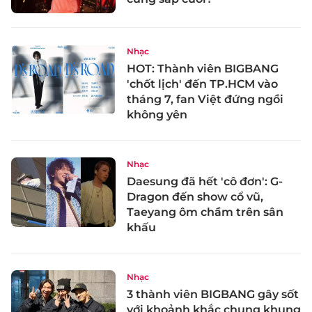
Nhạc
HOT: Thành viên BIGBANG
'chốt lịch' đến TP.HCM vào
tháng 7, fan Việt đứng ngồi
không yên
Nhạc
Daesung đã hết 'cô đơn': G-
Dragon đến show cổ vũ,
Taeyang ôm chầm trên sân
khấu
Nhạc
3 thành viên BIGBANG gây sốt
với khoảnh khắc chung khung