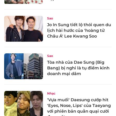
Sao
Jo In Sung tiết lộ thói quen du
lịch hài hước của 'hoàng tử
Châu Á' Lee Kwang Soo
Sao
Tòa nhà của Dae Sung (Big
Bang) bị nghi là tụ điểm kinh
doanh mại dâm
Nhạc
'Vựa muối' Daesung cướp hit
'Eyes, Nose, Lips' của Taeyang
với phiên bản quằn quại cười