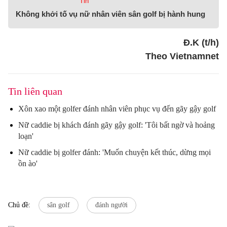
Tin
Không khởi tố vụ nữ nhân viên sân golf bị hành hung
Đ.K (t/h)
Theo Vietnamnet
Tin liên quan
Xôn xao một golfer đánh nhân viên phục vụ đến gãy gậy golf
Nữ caddie bị khách đánh gãy gậy golf: 'Tôi bất ngờ và hoảng
loạn'
Nữ caddie bị golfer đánh: 'Muốn chuyện kết thúc, dừng mọi
ồn ào'
Chủ đề:
sân golf
đánh người