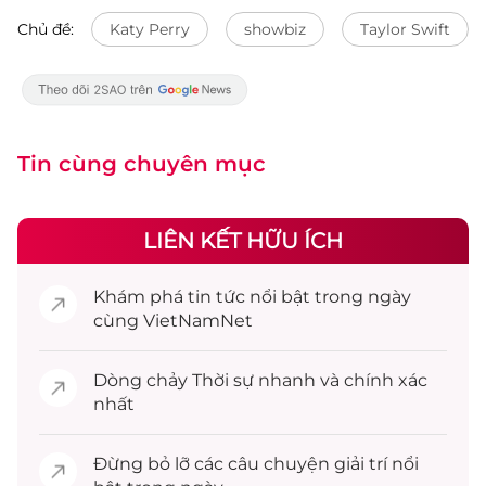
Chủ đề:
Katy Perry
showbiz
Taylor Swift
Tin cùng chuyên mục
LIÊN KẾT HỮU ÍCH
Khám phá
tin tức
nổi bật trong ngày
cùng VietNamNet
Dòng chảy
Thời sự
nhanh và chính xác
nhất
Đừng bỏ lỡ các câu chuyện
giải trí
nổi