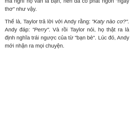
mà nghĩ họ vẫn là bạn, nên đã có phát ngôn "ngây
thơ" như vậy.
Thế là, Taylor trả lời với Andy rằng:
"Katy nào cơ?".
Andy đáp:
"Perry"
. Và rồi Taylor nói, họ thật ra là
định nghĩa trái ngược của từ "bạn bè". Lúc đó, Andy
mới nhận ra mọi chuyện.