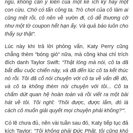
ngủ, không cần ý kiến của một kẻ ích kỷ hay một
con cừu. Chớ có tấn công ta. Trò chơi của cô làm ai
cũng mệt rồi, cô nên về vườn đi, cô dễ thương cỡ
như một tờ coupon hết hạn ấy. Và quả báo luôn cho
thấy sự thật".
Lúc này khi trả lời phỏng vấn, Katy Perry cũng
chẳng thèm "bóng gió" nữa, mà công khai chỉ trích
đích danh Taylor Swift:
"Thật lòng mà nói, cô ta đã
bắt đầu cuộc chiến này, và đã đến lúc cô ta kết thúc
nó rồi. Tôi đã cố nói chuyện với cô ta về vấn đề đó,
và cô ta không thèm nói chuyện với tôi... Cô ta
chấm dứt quan hệ hoàn toàn và rồi viết ra một bài
hát về tôi. Tôi nghĩ: 'Thôi được, được lắm, đó là
cách cô muốn giải quyết mọi chuyện phải không?'".
Có lẽ chưa đủ, nên vài tuần sau đó, Katy tiếp tục đả
kích Taylor:
"Tôi không phải Đức Phật, tôi cũng khó