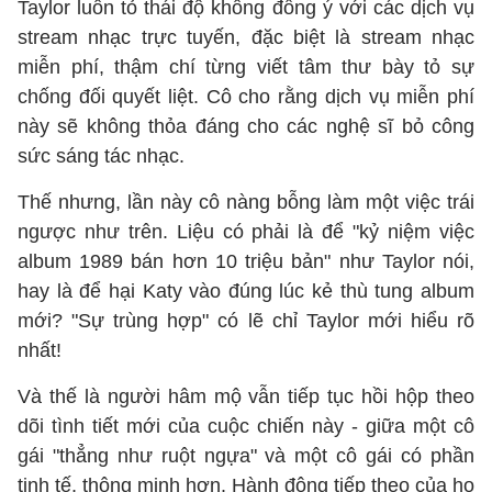
Taylor luôn tỏ thái độ không đồng ý với các dịch vụ
stream nhạc trực tuyến, đặc biệt là stream nhạc
miễn phí, thậm chí từng viết tâm thư bày tỏ sự
chống đối quyết liệt. Cô cho rằng dịch vụ miễn phí
này sẽ không thỏa đáng cho các nghệ sĩ bỏ công
sức sáng tác nhạc.
Thế nhưng, lần này cô nàng bỗng làm một việc trái
ngược như trên. Liệu có phải là để "kỷ niệm việc
album 1989 bán hơn 10 triệu bản" như Taylor nói,
hay là để hại Katy vào đúng lúc kẻ thù tung album
mới? "Sự trùng hợp" có lẽ chỉ Taylor mới hiểu rõ
nhất!
Và thế là người hâm mộ vẫn tiếp tục hồi hộp theo
dõi tình tiết mới của cuộc chiến này - giữa một cô
gái "thẳng như ruột ngựa" và một cô gái có phần
tinh tế, thông minh hơn. Hành động tiếp theo của họ