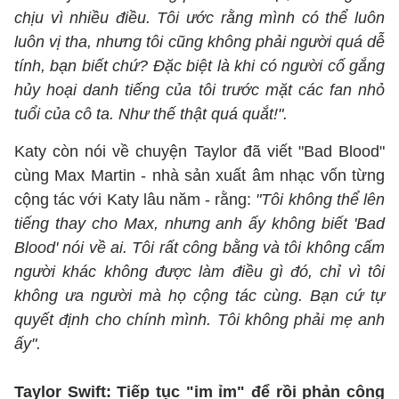
chịu vì nhiều điều. Tôi ước rằng mình có thể luôn
luôn vị tha, nhưng tôi cũng không phải người quá dễ
tính, bạn biết chứ? Đặc biệt là khi có người cố gắng
hủy hoại danh tiếng của tôi trước mặt các fan nhỏ
tuổi của cô ta. Như thế thật quá quắt!".
Katy còn nói về chuyện Taylor đã viết "Bad Blood"
cùng Max Martin - nhà sản xuất âm nhạc vốn từng
cộng tác với Katy lâu năm - rằng:
"Tôi không thể lên
tiếng thay cho Max, nhưng anh ấy không biết 'Bad
Blood' nói về ai. Tôi rất công bằng và tôi không cấm
người khác không được làm điều gì đó, chỉ vì tôi
không ưa người mà họ cộng tác cùng. Bạn cứ tự
quyết định cho chính mình. Tôi không phải mẹ anh
ấy".
Taylor Swift: Tiếp tục "im ỉm" để rồi phản công