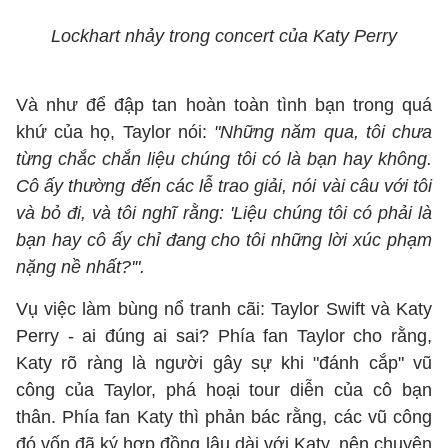
Lockhart nhảy trong concert của Katy Perry
Và như để đập tan hoàn toàn tình bạn trong quá
khứ của họ, Taylor nói:
"Những năm qua, tôi chưa
từng chắc chắn liệu chúng tôi có là bạn hay không.
Cô ấy thường đến các lễ trao giải, nói vài câu với tôi
và bỏ đi, và tôi nghĩ rằng: 'Liệu chúng tôi có phải là
bạn hay cô ấy chỉ đang cho tôi những lời xúc phạm
nặng nề nhất?'".
Vụ việc làm bùng nổ tranh cãi: Taylor Swift và Katy
Perry - ai đúng ai sai? Phía fan Taylor cho rằng,
Katy rõ ràng là người gây sự khi "đánh cắp" vũ
công của Taylor, phá hoại tour diễn của cô bạn
thân. Phía fan Katy thì phản bác rằng, các vũ công
đó vốn đã ký hợp đồng lâu dài với Katy, nên chuyện