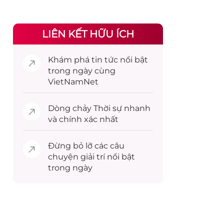
LIÊN KẾT HỮU ÍCH
Khám phá
tin tức
nổi bật
trong ngày cùng
VietNamNet
Dòng chảy
Thời sự
nhanh
và chính xác nhất
Đừng bỏ lỡ các câu
chuyện
giải trí
nổi bật
trong ngày