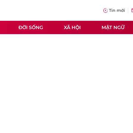
Tin mới
ĐỜI SỐNG
XÃ HỘI
MẬT NGỮ