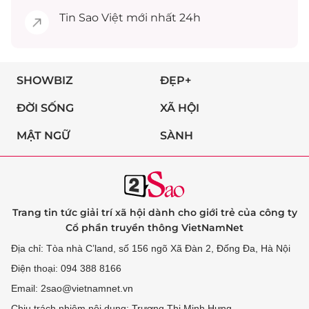
Tin
Sao Việt
mới nhất 24h
SHOWBIZ
ĐẸP+
ĐỜI SỐNG
XÃ HỘI
MẬT NGỮ
SÀNH
Trang tin tức giải trí xã hội dành cho giới trẻ của công ty
Cổ phần truyền thông VietNamNet
Địa chỉ: Tòa nhà C’land, số 156 ngõ Xã Đàn 2, Đống Đa, Hà Nội
Điện thoại: 094 388 8166
Email: 2sao@vietnamnet.vn
Chịu trách nhiệm nội dung: Trương Thị Minh Hưng