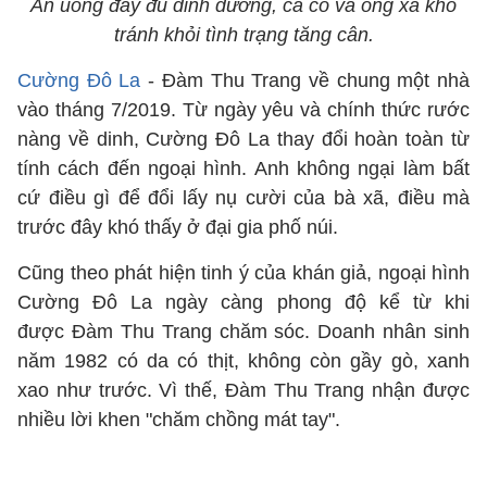
Ăn uống đầy đủ dinh dưỡng, cả cô và ông xã khó
tránh khỏi tình trạng tăng cân.
Cường Đô La
- Đàm Thu Trang về chung một nhà
vào tháng 7/2019. Từ ngày yêu và chính thức rước
nàng về dinh, Cường Đô La thay đổi hoàn toàn từ
tính cách đến ngoại hình. Anh không ngại làm bất
cứ điều gì để đổi lấy nụ cười của bà xã, điều mà
trước đây khó thấy ở đại gia phố núi.
Cũng theo phát hiện tinh ý của khán giả, ngoại hình
Cường Đô La ngày càng phong độ kể từ khi
được Đàm Thu Trang chăm sóc. Doanh nhân sinh
năm 1982 có da có thịt, không còn gầy gò, xanh
xao như trước. Vì thế, Đàm Thu Trang nhận được
nhiều lời khen "chăm chồng mát tay".