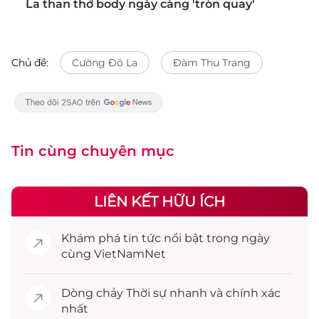
La than thở body ngày càng 'tròn quay'
Chủ đề:
Cường Đô La
Đàm Thu Trang
Tin cùng chuyên mục
LIÊN KẾT HỮU ÍCH
Khám phá
tin tức
nổi bật trong ngày
cùng VietNamNet
Dòng chảy
Thời sự
nhanh và chính xác
nhất