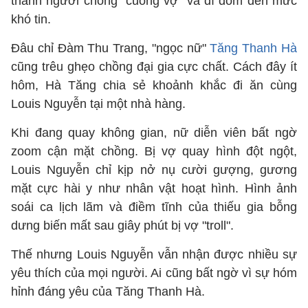
thành người chồng "cuồng vợ" và dí dỏm đến mức
khó tin.
Đâu chỉ Đàm Thu Trang, "ngọc nữ"
Tăng Thanh Hà
cũng trêu ghẹo chồng đại gia cực chất. Cách đây ít
hôm, Hà Tăng chia sẻ khoảnh khắc đi ăn cùng
Louis Nguyễn tại một nhà hàng.
Khi đang quay không gian, nữ diễn viên bất ngờ
zoom cận mặt chồng. Bị vợ quay hình đột ngột,
Louis Nguyễn chỉ kịp nở nụ cười gượng, gương
mặt cực hài y như nhân vật hoạt hình. Hình ảnh
soái ca lịch lãm và điềm tĩnh của thiếu gia bỗng
dưng biến mất sau giây phút bị vợ "troll".
Thế nhưng Louis Nguyễn vẫn nhận được nhiều sự
yêu thích của mọi người. Ai cũng bất ngờ vì sự hóm
hỉnh đáng yêu của Tăng Thanh Hà.