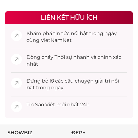
LIÊN KẾT HỮU ÍCH
Khám phá
tin tức
nổi bật trong ngày
cùng VietNamNet
Dòng chảy
Thời sự
nhanh và chính xác
nhất
Đừng bỏ lỡ các câu chuyện
giải trí
nổi
bật trong ngày
Tin
Sao Việt
mới nhất 24h
SHOWBIZ
ĐẸP+