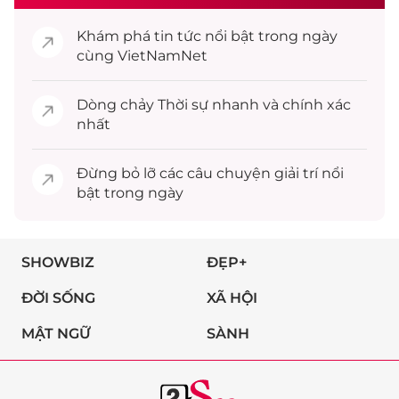
Khám phá
tin tức
nổi bật trong ngày
cùng VietNamNet
Dòng chảy
Thời sự
nhanh và chính xác
nhất
Đừng bỏ lỡ các câu chuyện
giải trí
nổi
bật trong ngày
SHOWBIZ
ĐẸP+
ĐỜI SỐNG
XÃ HỘI
MẬT NGỮ
SÀNH