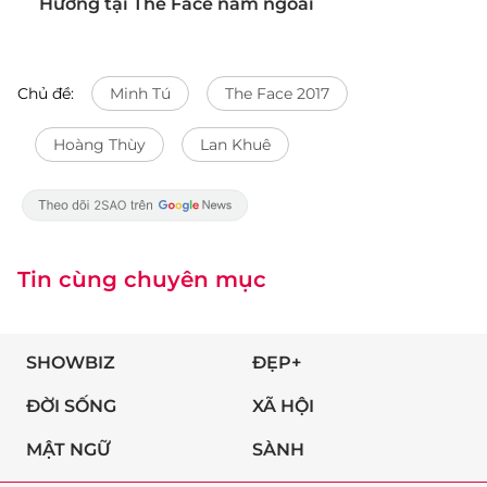
Hương tại The Face năm ngoái
Chủ đề:
Minh Tú
The Face 2017
Hoàng Thùy
Lan Khuê
Tin cùng chuyên mục
SHOWBIZ
ĐẸP+
ĐỜI SỐNG
XÃ HỘI
MẬT NGỮ
SÀNH