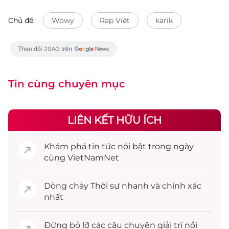
Chủ đề:
Wowy
Rap Việt
karik
Tin cùng chuyên mục
LIÊN KẾT HỮU ÍCH
Khám phá
tin tức
nổi bật trong ngày
cùng VietNamNet
Dòng chảy
Thời sự
nhanh và chính xác
nhất
Đừng bỏ lỡ các câu chuyện
giải trí
nổi