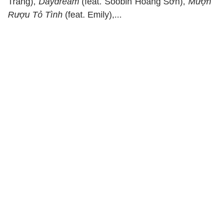
Trang),
Daydream
(feat. Soobin Hoàng Sơn),
Mượn
Rượu Tỏ Tình
(feat. Emily),...