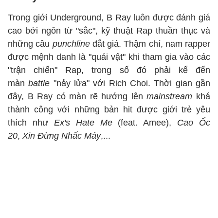
Trong giới Underground, B Ray luôn được đánh giá
cao bởi ngôn từ "sắc", kỹ thuật Rap thuần thục và
những câu
punchline
đắt giá. Thậm chí, nam rapper
được mệnh danh là "quái vật" khi tham gia vào các
"trận chiến" Rap, trong số đó phải kể đến
màn
battle
"nảy lửa" với Rich Choi. Thời gian gần
đây, B Ray có màn rẽ hướng lên
mainstream
khá
thành công với những bản hit được giới trẻ yêu
thích như
Ex's Hate Me
(feat. Amee),
Cao Ốc
20
,
Xin Đừng Nhấc Máy
,...