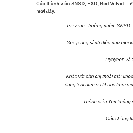
Các thành viên SNSD, EXO, Red Velvet… đư
mới đây.
Taeyeon - trưởng nhóm SNSD di
Sooyoung sành điệu như mọi khi
Hyoyeon và S
Khác với đàn chị thoải mái kho
đồng loạt diện áo khoác trùm mũ 
Thành viên Yeri không n
Các chàng t