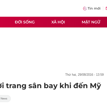
Tin mới
ĐỜI SỐNG
XÃ HỘI
MẬT NGỮ
thứ hai, 29/08/2016 - 13:59
i trang sân bay khi đến Mỹ