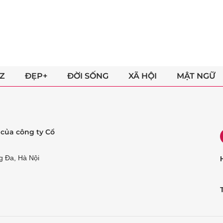
Z
ĐẸP+
ĐỜI SỐNG
XÃ HỘI
MẬT NGỮ
ẻ của công ty Cổ
g Đa, Hà Nội