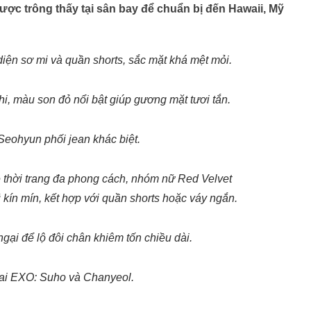
ợc trông thấy tại sân bay để chuẩn bị đến Hawaii, Mỹ
ện sơ mi và quần shorts, sắc mặt khá mệt mỏi.
, màu son đỏ nổi bật giúp gương mặt tươi tắn.
eohyun phối jean khác biệt.
e thời trang đa phong cách, nhóm nữ Red Velvet
kín mín, kết hợp với quần shorts hoặc váy ngắn.
gại để lộ đôi chân khiêm tốn chiều dài.
rai EXO: Suho và Chanyeol.