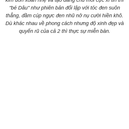
kim uốn xoăn nhẹ và tạo dáng chu môi cực xì tin thì
"bé Dâu" như phiên bản đối lập với tóc đen suôn
thẳng, đầm cúp ngực đen nhũ nở nụ cười hiền khô.
Dù khác nhau về phong cách nhưng độ xinh đẹp và
quyến rũ của cả 2 thì thực sự miễn bàn.