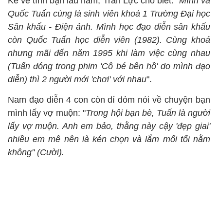
Kể về tình bạn lâu năm, Trần Lực cho biết: "
Mình và
Quốc Tuấn cùng là sinh viên khoá 1 Trường Đại học
Sân khấu - Điện ảnh. Mình học đạo diễn sân khấu
còn Quốc Tuấn học diễn viên (1982). Cùng khoá
nhưng mãi đến năm 1995 khi làm việc cùng nhau
(Tuấn đóng trong phim 'Cô bé bên hồ' do mình đạo
diễn) thì 2 người mới 'chơi' với nhau
".
Nam đạo diễn 4 con còn dí dỏm nói về chuyện bạn
mình lấy vợ muộn: "
Trong hội bạn bè, Tuấn là người
lấy vợ muộn. Anh em bảo, thằng này cậy 'đẹp giai'
nhiều em mê nên là kén chọn và lắm mối tối nằm
không" (Cười).