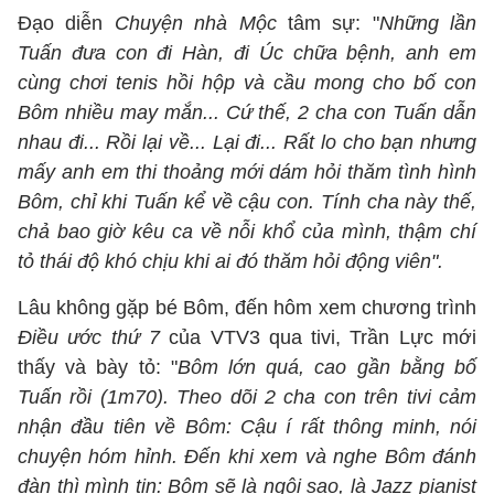
Đạo diễn
Chuyện nhà Mộc
tâm sự: "
Những lần
Tuấn đưa con đi Hàn, đi Úc chữa bệnh, anh em
cùng chơi tenis hồi hộp và cầu mong cho bố con
Bôm nhiều may mắn... Cứ thế, 2 cha con Tuấn dẫn
nhau đi... Rồi lại về... Lại đi... Rất lo cho bạn nhưng
mấy anh em thi thoảng mới dám hỏi thăm tình hình
Bôm, chỉ khi Tuấn kể về cậu con. Tính cha này thế,
chả bao giờ kêu ca về nỗi khổ của mình, thậm chí
tỏ thái độ khó chịu khi ai đó thăm hỏi động viên".
Lâu không gặp bé Bôm, đến hôm xem chương trình
Điều ước thứ 7
của VTV3 qua tivi, Trần Lực mới
thấy và bày tỏ: "
Bôm lớn quá, cao gần bằng bố
Tuấn rồi (1m70). Theo dõi 2 cha con trên tivi cảm
nhận đầu tiên về Bôm: Cậu í rất thông minh, nói
chuyện hóm hỉnh. Đến khi xem và nghe Bôm đánh
đàn thì mình tin: Bôm sẽ là ngôi sao, là Jazz pianist