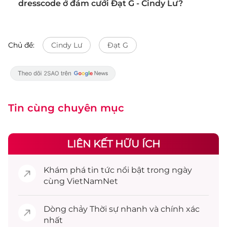
dresscode ở đám cưới Đạt G - Cindy Lư?
Chủ đề:
Cindy Lư
Đạt G
Tin cùng chuyên mục
LIÊN KẾT HỮU ÍCH
Khám phá
tin tức
nổi bật trong ngày
cùng VietNamNet
Dòng chảy
Thời sự
nhanh và chính xác
nhất