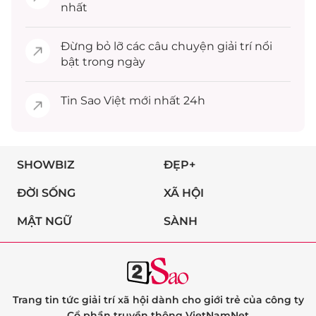
nhất
Đừng bỏ lỡ các câu chuyện
giải trí
nổi
bật trong ngày
Tin
Sao Việt
mới nhất 24h
SHOWBIZ
ĐẸP+
ĐỜI SỐNG
XÃ HỘI
MẬT NGỮ
SÀNH
Trang tin tức giải trí xã hội dành cho giới trẻ của công ty
Cổ phần truyền thông VietNamNet