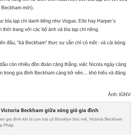
à Beckham mới).
hục bìa tạp chí danh tiếng như Vogue, Elle hay Harper’s
 thời trang với các bộ ảnh và bìa tạp chí riêng.
đến đâu, “bà Beckham” thực sự vẫn chỉ có một - và cái bóng
dâu còn nhiều đồn đoán căng thẳng, việc Nicola ngày càng
ện trong gia đình Beckham càng trở nên… khó hiểu và đáng
Ảnh: IGNV
a Victoria Beckham giữa sóng gió gia đình
n gia đình khi bị con trai cả Brooklyn bóc mẽ, Victoria Beckham
ại Pháp.