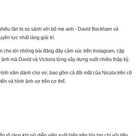
nhiều lần bị so sánh với bố mẹ anh -
David Beckham
và
ền lực nhất làng giải trí.
n cho tới những bài đăng đầy cảm xúc trên Instagram, cặp
 ảnh mà David và Victoria từng xây dựng suốt nhiều thập kỷ.
 hình xăm dành cho vợ, bao gồm cả đôi mắt của Nicola trên cổ
ên và hình ảnh vợ trên cơ thể.
 rõ ràng khi nữ diễn viên xuất hiện trên bìa tạp chí với tiêu