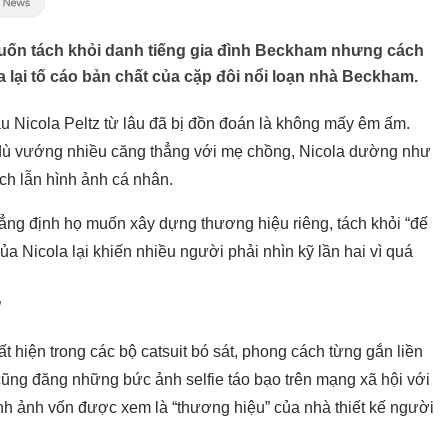
muốn tách khỏi danh tiếng gia đình Beckham nhưng cách
a lại tố cáo bản chất của cặp đôi nổi loạn nhà Beckham.
âu
Nicola Peltz
từ lâu đã bị đồn đoán là không mấy êm ấm.
 dù vướng nhiều căng thẳng với mẹ chồng, Nicola dường như
ch lẫn hình ảnh cá nhân.
hẳng định họ muốn xây dựng thương hiệu riêng, tách khỏi “đế
a Nicola lại khiến nhiều người phải nhìn kỹ lần hai vì quá
”
hiện trong các bộ catsuit bó sát, phong cách từng gắn liền
ô cũng đăng những bức ảnh selfie táo bạo trên mạng xã hội với
ình ảnh vốn được xem là “thương hiệu” của nhà thiết kế người