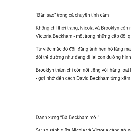
“Bản sao” trong cả chuyện tình cảm
Không chỉ thời trang, Nicola và Brooklyn còn 
Victoria Beckham - một trong những cặp đôi quy
Từ việc mặc đồ đôi, đăng ảnh hẹn hò lãng mạ
đôi trẻ dường như đang đi lại con đường hình
Brooklyn thậm chí còn nổi tiếng với hàng loạt
- gợi nhớ đến cách David Beckham từng xăm t
Danh xưng “Bà Beckham mới”
Sự so sánh giữa Nicola và Victoria càng trở nên