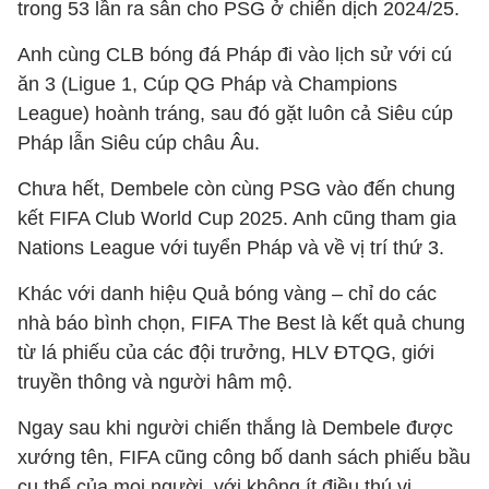
trong 53 lần ra sân cho PSG ở chiến dịch 2024/25.
Anh cùng CLB bóng đá Pháp đi vào lịch sử với cú
ăn 3 (Ligue 1, Cúp QG Pháp và Champions
League) hoành tráng, sau đó gặt luôn cả Siêu cúp
Pháp lẫn Siêu cúp châu Âu.
Chưa hết, Dembele còn cùng PSG vào đến chung
kết FIFA Club World Cup 2025. Anh cũng tham gia
Nations League với tuyển Pháp và về vị trí thứ 3.
Khác với danh hiệu Quả bóng vàng – chỉ do các
nhà báo bình chọn, FIFA The Best là kết quả chung
từ lá phiếu của các đội trưởng, HLV ĐTQG, giới
truyền thông và người hâm mộ.
Ngay sau khi người chiến thắng là Dembele được
xướng tên, FIFA cũng công bố danh sách phiếu bầu
cụ thể của mọi người, với không ít điều thú vị.