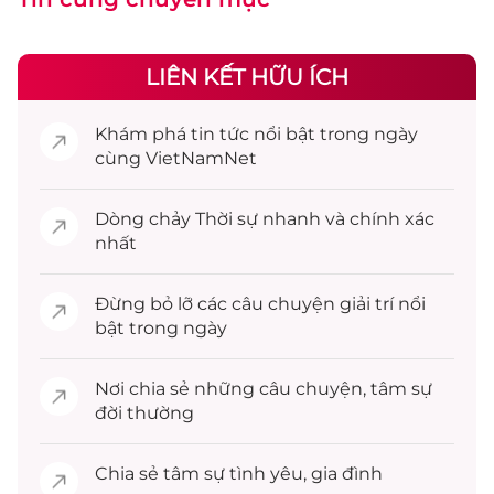
LIÊN KẾT HỮU ÍCH
Khám phá
tin tức
nổi bật trong ngày
cùng VietNamNet
Dòng chảy
Thời sự
nhanh và chính xác
nhất
Đừng bỏ lỡ các câu chuyện
giải trí
nổi
bật trong ngày
Nơi chia sẻ những câu chuyện,
tâm sự
đời thường
Chia sẻ
tâm sự
tình yêu, gia đình