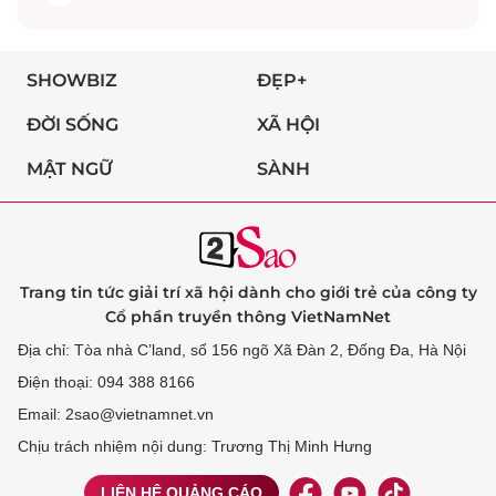
SHOWBIZ
ĐẸP+
ĐỜI SỐNG
XÃ HỘI
MẬT NGỮ
SÀNH
Trang tin tức giải trí xã hội dành cho giới trẻ của công ty
Cổ phần truyền thông VietNamNet
Địa chỉ: Tòa nhà C’land, số 156 ngõ Xã Đàn 2, Đống Đa, Hà Nội
Điện thoại: 094 388 8166
Email: 2sao@vietnamnet.vn
Chịu trách nhiệm nội dung: Trương Thị Minh Hưng
LIÊN HỆ QUẢNG CÁO