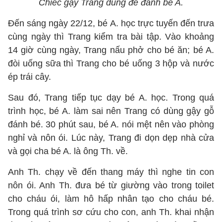
Chiếc gậy Trang dùng để đánh bé A.
Đến sáng ngày 22/12, bé A. học trực tuyến đến trưa
cùng ngày thì Trang kiểm tra bài tập. Vào khoảng
14 giờ cùng ngày, Trang nấu phở cho bé ăn; bé A.
đòi uống sữa thì Trang cho bé uống 3 hộp và nước
ép trái cây.
Sau đó, Trang tiếp tục dạy bé A. học. Trong quá
trình học, bé A. làm sai nên Trang có dùng gậy gỗ
đánh bé. 30 phút sau, bé A. nói mệt nên vào phòng
nghỉ và nôn ói. Lúc này, Trang đi dọn dẹp nhà cửa
và gọi cha bé A. là ông Th. về.
Anh Th. chạy về đến thang máy thì nghe tin con
nôn ói. Anh Th. đưa bé từ giường vào trong toilet
cho cháu ói, làm hô hấp nhân tạo cho cháu bé.
Trong quá trình sơ cứu cho con, anh Th. khai nhận