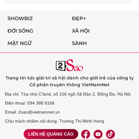
SHOWBIZ
ĐẸP+
ĐỜI SỐNG
XÃ HỘI
MẬT NGỮ
SÀNH
Trang tin tức giải trí xã hội dành cho giới trẻ của công ty
Cổ phần truyền thông VietNamNet
Địa chỉ: Tòa nhà C’land, số 156 ngõ Xã Đàn 2, Đống Đa, Hà Nội
Điện thoại: 094 388 8166
Email: 2sao@vietnamnet.vn
Chịu trách nhiệm nội dung: Trương Thị Minh Hưng
LIÊN HỆ QUẢNG CÁO