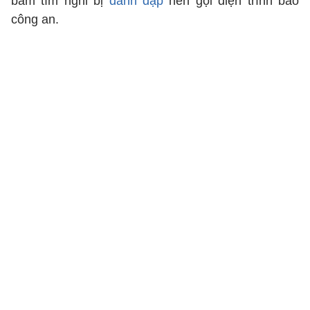
bầm tím nghi bị
đánh đập
nên gọi điện trình báo
công an.