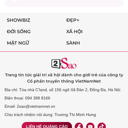
SHOWBIZ
ĐẸP+
ĐỜI SỐNG
XÃ HỘI
MẬT NGỮ
SÀNH
Trang tin tức giải trí xã hội dành cho giới trẻ của công ty
Cổ phần truyền thông VietNamNet
Địa chỉ: Tòa nhà C’land, số 156 ngõ Xã Đàn 2, Đống Đa, Hà Nội
Điện thoại: 094 388 8166
Email: 2sao@vietnamnet.vn
Chịu trách nhiệm nội dung: Trương Thị Minh Hưng
LIÊN HỆ QUẢNG CÁO