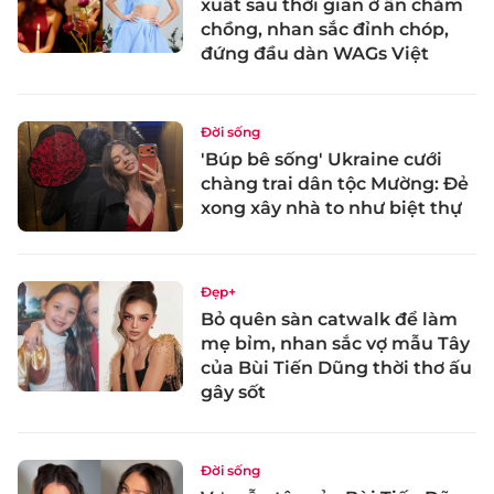
xuất sau thời gian ở ẩn chăm
chồng, nhan sắc đỉnh chóp,
đứng đầu dàn WAGs Việt
Đời sống
'Búp bê sống' Ukraine cưới
chàng trai dân tộc Mường: Đẻ
xong xây nhà to như biệt thự
Đẹp+
Bỏ quên sàn catwalk để làm
mẹ bỉm, nhan sắc vợ mẫu Tây
của Bùi Tiến Dũng thời thơ ấu
gây sốt
Đời sống