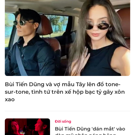
Bùi Tiến Dũng và vợ mẫu Tây lên đồ tone-
sur-tone, tình tứ trên xế hộp bạc tỷ gây xôn
xao
Đời sống
Bùi Tiến Dũng 'dán mắt' vào