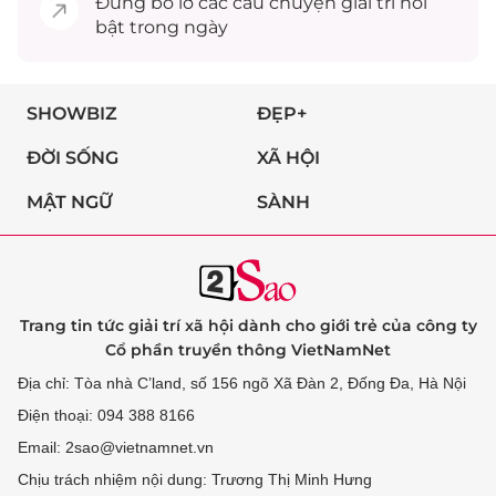
Đừng bỏ lỡ các câu chuyện
giải trí
nổi
bật trong ngày
SHOWBIZ
ĐẸP+
ĐỜI SỐNG
XÃ HỘI
MẬT NGỮ
SÀNH
Trang tin tức giải trí xã hội dành cho giới trẻ của công ty
Cổ phần truyền thông VietNamNet
Địa chỉ: Tòa nhà C’land, số 156 ngõ Xã Đàn 2, Đống Đa, Hà Nội
Điện thoại: 094 388 8166
Email: 2sao@vietnamnet.vn
Chịu trách nhiệm nội dung: Trương Thị Minh Hưng