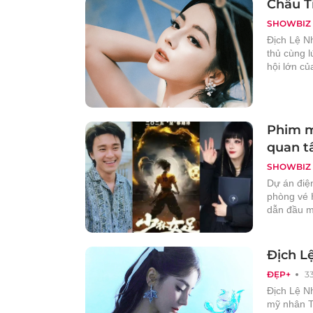
Châu Ti
SHOWBIZ
Địch Lệ Nh
thủ cùng l
hội lớn củ
Phim m
quan t
SHOWBIZ
Dự án điệ
phòng vé 
dẫn đầu m
Địch L
ĐẸP+
3
Địch Lệ Nh
mỹ nhân T