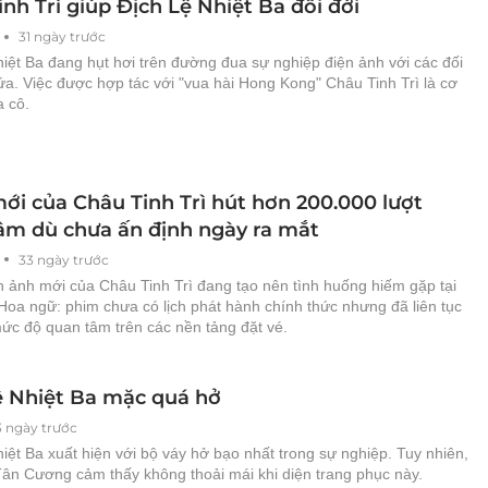
nh Trì giúp Địch Lệ Nhiệt Ba đổi đời
31 ngày trước
iệt Ba đang hụt hơi trên đường đua sự nghiệp điện ảnh với các đối
ứa. Việc được hợp tác với "vua hài Hong Kong" Châu Tinh Trì là cơ
a cô.
ới của Châu Tinh Trì hút hơn 200.000 lượt
âm dù chưa ấn định ngày ra mắt
33 ngày trước
n ảnh mới của Châu Tinh Trì đang tạo nên tình huống hiếm gặp tại
Hoa ngữ: phim chưa có lịch phát hành chính thức nhưng đã liên tục
ức độ quan tâm trên các nền tảng đặt vé.
ệ Nhiệt Ba mặc quá hở
3 ngày trước
iệt Ba xuất hiện với bộ váy hở bạo nhất trong sự nghiệp. Tuy nhiên,
ân Cương cảm thấy không thoải mái khi diện trang phục này.