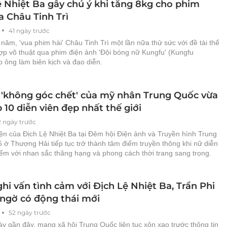
ệ Nhiệt Ba gây chú ý khi tăng 8kg cho phim
a Châu Tinh Trì
41 ngày trước
năm, 'vua phim hài' Châu Tinh Trì một lần nữa thử sức với đề tài thể
ợp võ thuật qua phim điện ảnh 'Đội bóng nữ Kungfu' (Kungfu
o ông làm biên kịch và đạo diễn.
 'không góc chết' của mỹ nhân Trung Quốc vừa
 10 diễn viên đẹp nhất thế giới
2 ngày trước
ện của Địch Lệ Nhiệt Ba tại Đêm hội Điện ảnh và Truyền hình Trung
 ở Thượng Hải tiếp tục trở thành tâm điểm truyền thông khi nữ diễn
iểm với nhan sắc thăng hạng và phong cách thời trang sang trọng.
hi vấn tình cảm với Địch Lệ Nhiệt Ba, Trần Phi
 ngờ có động thái mới
52 ngày trước
y gần đây, mạng xã hội Trung Quốc liên tục xôn xao trước thông tin