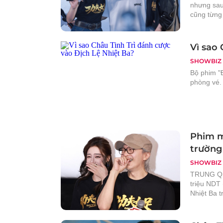
nhưng sau
cũng từng
Vì sao 
SHOWBIZ
Bộ phim "Đ
phòng vé. 
Phim m
trường
SHOWBIZ
TRUNG QUỐ
triệu NDT 
Nhiệt Ba t