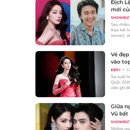
Địch L
mới củ
SHOWBIZ
Sau nhiều 
thao kết h
soccer), d
Vẻ đẹp
vào top
ĐẸP+
5
Sự xuất hi
Quốc 2026
viên ghi đ
Giữa ng
Vũ bất
SHOWBIZ
Những ngà