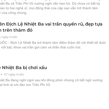
hiệt Ba và Trần Phi Vũ vướng nghi vấn hẹn hò. Dù chưa có bất kỳ
ào từ hai nghệ sĩ, mọi động thái của cặp sao vẫn trở thành tâm
ý của công chúng.
ên Địch Lệ Nhiệt Ba vai trần quyến rũ, đẹp tựa
n trên thảm đỏ
4 ngày trước
C - Địch Lệ Nhiệt Ba trở thành tâm điểm thảm đỏ với thiết kế đuôi
nổi bật, khoe vai trần gợi cảm và thần thái cuốn hút.
 Nhiệt Ba bị chơi xấu
57 ngày trước
hiệt Ba đang nghỉ ngơi sau khi đóng phim nhưng cô bất ngờ vướng
l tình ái với đàn em Trần Phi Vũ.