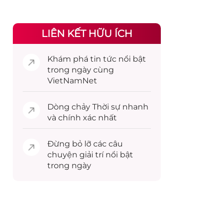
LIÊN KẾT HỮU ÍCH
Khám phá
tin tức
nổi bật
trong ngày cùng
VietNamNet
Dòng chảy
Thời sự
nhanh
và chính xác nhất
Đừng bỏ lỡ các câu
chuyện
giải trí
nổi bật
trong ngày