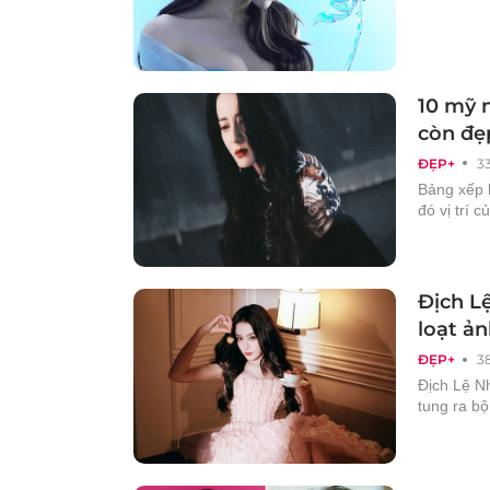
10 mỹ 
còn đẹ
ĐẸP+
3
Bảng xếp 
đó vị trí 
Địch Lệ
loạt ả
ĐẸP+
3
Địch Lệ Nh
tung ra bộ