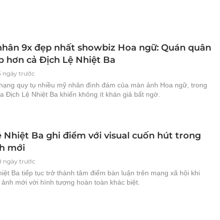
nhân 9x đẹp nhất showbiz Hoa ngữ: Quán quân
p hơn cả Địch Lệ Nhiệt Ba
3 ngày trước
hạng quy tụ nhiều mỹ nhân đình đám của màn ảnh Hoa ngữ, trong
của Địch Lệ Nhiệt Ba khiến không ít khán giả bất ngờ.
 Nhiệt Ba ghi điểm với visual cuốn hút trong
nh mới
8 ngày trước
iệt Ba tiếp tục trở thành tâm điểm bàn luận trên mạng xã hội khi
 ảnh mới với hình tượng hoàn toàn khác biệt.