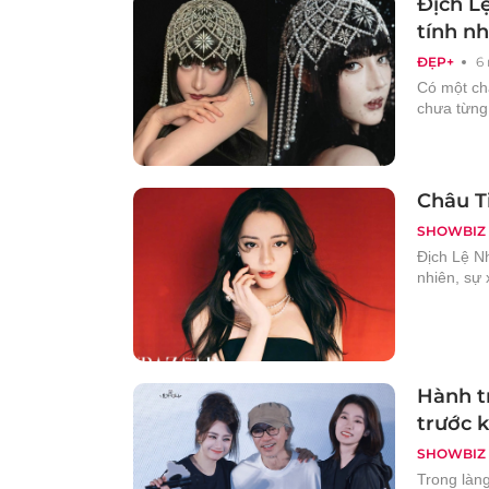
Địch L
tính nh
ĐẸP+
6
Có một ch
chưa từng
Châu Ti
SHOWBIZ
Địch Lệ N
nhiên, sự 
Hành t
trước k
SHOWBIZ
Trong làng