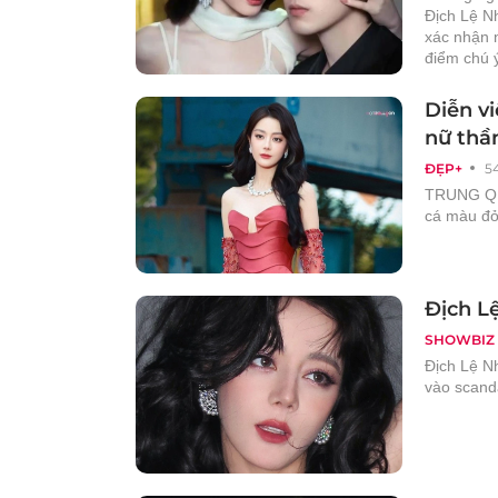
Địch Lệ N
xác nhận n
điểm chú 
Diễn vi
nữ thầ
ĐẸP+
5
TRUNG QUỐ
cá màu đỏ 
Địch Lệ
SHOWBIZ
Địch Lệ N
vào scanda