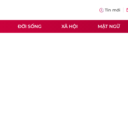
Tin mới
ĐỜI SỐNG
XÃ HỘI
MẬT NGỮ