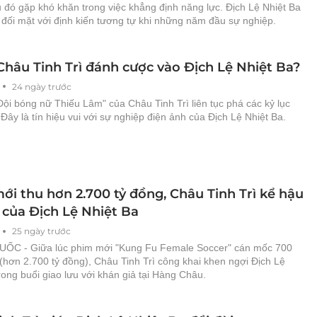
 đó gặp khó khăn trong việc khẳng định năng lực. Địch Lệ Nhiệt Ba
 đối mặt với định kiến tương tự khi những năm đầu sự nghiệp.
Châu Tinh Trì đánh cược vào Địch Lệ Nhiệt Ba?
24 ngày trước
ội bóng nữ Thiếu Lâm" của Châu Tinh Trì liên tục phá các kỷ lục
Đây là tín hiệu vui với sự nghiệp điện ảnh của Địch Lệ Nhiệt Ba.
ới thu hơn 2.700 tỷ đồng, Châu Tinh Trì kể hậu
 của Địch Lệ Nhiệt Ba
25 ngày trước
C - Giữa lúc phim mới "Kung Fu Female Soccer" cán mốc 700
(hơn 2.700 tỷ đồng), Châu Tinh Trì công khai khen ngợi Địch Lệ
rong buổi giao lưu với khán giả tại Hàng Châu.