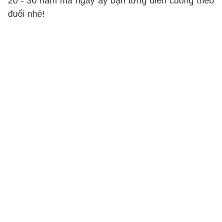
20 - 30 năm mà ngày ấy bạn từng điên cuồng theo
đuổi nhé!