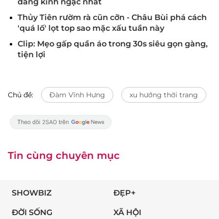
đáng kinh ngạc nhất
Thủy Tiên rườm rà cũn cỡn - Châu Bùi phá cách
'quá lố' lọt top sao mặc xấu tuần này
Clip: Mẹo gấp quần áo trong 30s siêu gọn gàng,
tiện lợi
Chủ đề:
Đàm Vĩnh Hưng
xu hướng thời trang
Tin cùng chuyên mục
SHOWBIZ
ĐẸP+
ĐỜI SỐNG
XÃ HỘI