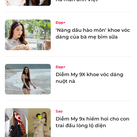
Đẹp+
'Nàng dâu hào môn' khoe vóc
dáng của bà mẹ bỉm sữa
Đẹp+
Diễm My 9X khoe vóc dáng
nuột nà
Sao
Diễm My 9x hiếm hoi cho con
trai đầu lòng lộ diện