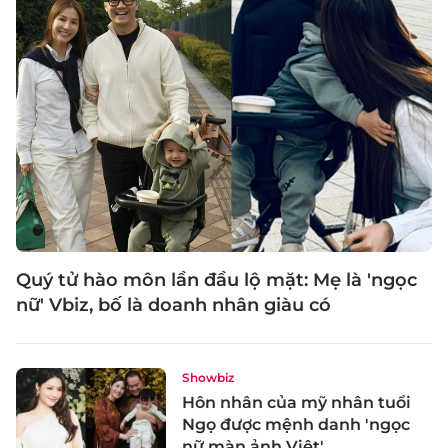
Quý tử hào môn lần đầu lộ mặt: Mẹ là 'ngọc
nữ' Vbiz, bố là doanh nhân giàu có
Showbiz
Hôn nhân của mỹ nhân tuổi
Ngọ được mệnh danh 'ngọc
nữ màn ảnh Việt'