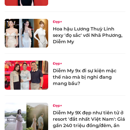
Đẹp+
Hoa hậu Lương Thuỳ Linh
sexy 'đọ sắc' với Nhã Phương,
Diễm My
Đẹp+
Diễm My 9x đi sự kiện mặc
thế nào mà bị nghi đang
mang bầu?
Đẹp+
Diễm My 9X đẹp như tiên tử ở
resort 'đắt nhất Việt Nam': Giá
gần 240 triệu đồng/đêm, ẩn