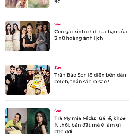
90
Sao
Con gái xinh như hoa hậu của
3 nữ hoàng ảnh lịch
Sao
Trần Bảo Sơn lộ diện bên dàn
celeb, thần sắc ra sao?
Sao
Trà My mỉa Midu: 'Gái ế, khoe
ít thôi, bán đất mà ế làm gì
cho đời'