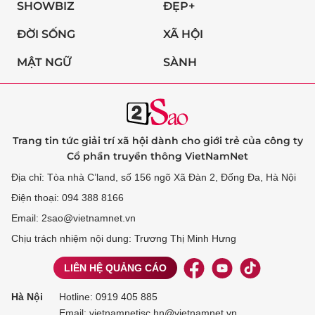
SHOWBIZ
ĐẸP+
ĐỜI SỐNG
XÃ HỘI
MẬT NGỮ
SÀNH
Trang tin tức giải trí xã hội dành cho giới trẻ của công ty
Cổ phần truyền thông VietNamNet
Địa chỉ: Tòa nhà C’land, số 156 ngõ Xã Đàn 2, Đống Đa, Hà Nội
Điện thoại: 094 388 8166
Email: 2sao@vietnamnet.vn
Chịu trách nhiệm nội dung: Trương Thị Minh Hưng
LIÊN HỆ QUẢNG CÁO
Hà Nội
Hotline:
0919 405 885
Email: vietnamnetjsc.hn@vietnamnet.vn