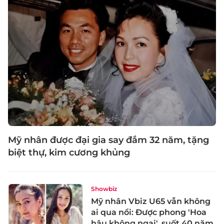
Mỹ nhân được đại gia say đắm 32 năm, tặng
biệt thự, kim cương khủng
Showbiz
Mỹ nhân Vbiz U65 vẫn không
ai qua nổi: Được phong 'Hoa
hậu không ngai', suốt 40 năm