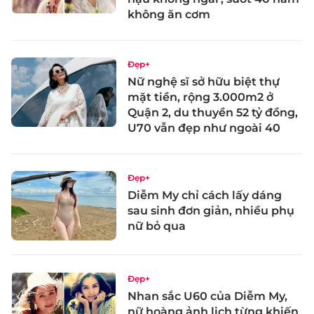
không ăn cơm
Đẹp+
Nữ nghệ sĩ sở hữu biệt thự
mặt tiền, rộng 3.000m2 ở
Quận 2, du thuyền 52 tỷ đồng,
U70 vẫn đẹp như ngoài 40
Đẹp+
Diễm My chỉ cách lấy dáng
sau sinh đơn giản, nhiều phụ
nữ bỏ qua
Đẹp+
Nhan sắc U60 của Diễm My,
nữ hoàng ảnh lịch từng khiến