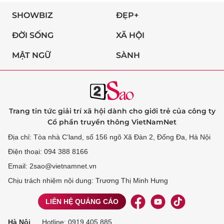
SHOWBIZ
ĐẸP+
ĐỜI SỐNG
XÃ HỘI
MẬT NGỮ
SÀNH
Trang tin tức giải trí xã hội dành cho giới trẻ của công ty
Cổ phần truyền thông VietNamNet
Địa chỉ: Tòa nhà C’land, số 156 ngõ Xã Đàn 2, Đống Đa, Hà Nội
Điện thoại: 094 388 8166
Email: 2sao@vietnamnet.vn
Chịu trách nhiệm nội dung: Trương Thị Minh Hưng
LIÊN HỆ QUẢNG CÁO
Hà Nội
Hotline:
0919 405 885