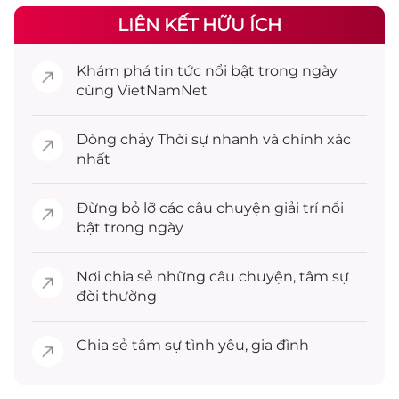
LIÊN KẾT HỮU ÍCH
Khám phá
tin tức
nổi bật trong ngày
cùng VietNamNet
Dòng chảy
Thời sự
nhanh và chính xác
nhất
Đừng bỏ lỡ các câu chuyện
giải trí
nổi
bật trong ngày
Nơi chia sẻ những câu chuyện,
tâm sự
đời thường
Chia sẻ
tâm sự
tình yêu, gia đình