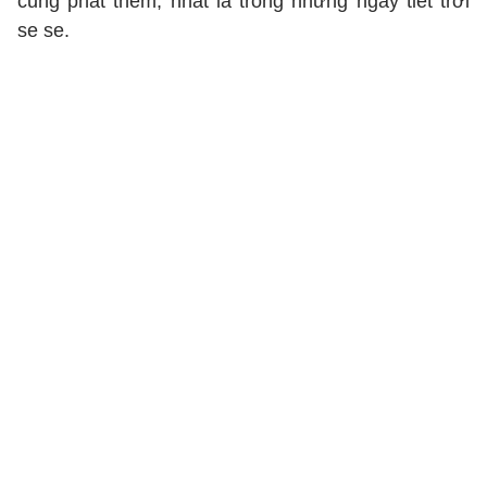
cũng phát thèm, nhất là trong những ngày tiết trời
se se.