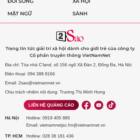
ĐỜI SỐNG
XÃ HỘI
MẬT NGỮ
SÀNH
Trang tin tức giải trí xã hội dành cho giới trẻ của công ty
Cổ phần truyền thông VietNamNet
Địa chỉ: Tòa nhà C’land, số 156 ngõ Xã Đàn 2, Đống Đa, Hà Nội
Điện thoại: 094 388 8166
Email: 2sao@vietnamnet.vn
Chịu trách nhiệm nội dung: Trương Thị Minh Hưng
LIÊN HỆ QUẢNG CÁO
Hà Nội
Hotline:
0919 405 885
Email: vietnamnetjsc.hn@vietnamnet.vn
TP. HCM
Hotline:
028 38 181 436