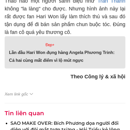
Thảo nào một người sành điệu như
Trấn Thành
không "la làng" cho được. Nhưng hình ảnh này lại
rất được fan Hari Won lấy làm thích thú và sau đó
tận dụng để đi bán sản phẩm chun buộc tóc. Đúng
là fan cô quá yêu thương cô.
Đẹp+
Lần đầu Hari Won đụng hàng Angela Phương Trinh:
Cả hai cùng mất điểm vì lộ mút ngực
Theo Công lý & xã hội
Xem link gốc
Tin liên quan
SAO MAKE OVER: Bích Phương dọa người đối
diện với đôi mắt trợn trừng - Hải Triều kẻ lông