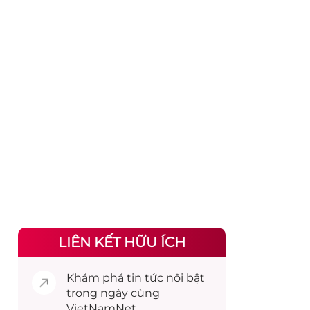
LIÊN KẾT HỮU ÍCH
Khám phá
tin tức
nổi bật
trong ngày cùng
VietNamNet