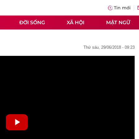
Tin mới
ĐỜI SỐNG
XÃ HỘI
MẬT NGỮ
thứ sáu, 29/06/2018 - 09:23