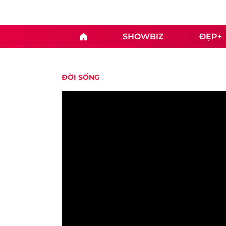
SHOWBIZ
ĐẸP+
ĐỜI SỐNG