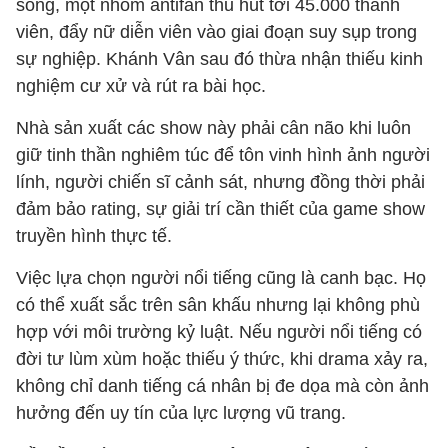
sóng, một nhóm antifan thu hút tới 45.000 thành
viên, đẩy nữ diễn viên vào giai đoạn suy sụp trong
sự nghiệp. Khánh Vân sau đó thừa nhận thiếu kinh
nghiệm cư xử và rút ra bài học.
Nhà sản xuất các show này phải cân não khi luôn
giữ tinh thần nghiêm túc để tôn vinh hình ảnh người
lính, người chiến sĩ cảnh sát, nhưng đồng thời phải
đảm bảo rating, sự giải trí cần thiết của game show
truyền hình thực tế.
Việc lựa chọn người nổi tiếng cũng là canh bạc. Họ
có thể xuất sắc trên sân khấu nhưng lại không phù
hợp với môi trường kỷ luật. Nếu người nổi tiếng có
đời tư lùm xùm hoặc thiếu ý thức, khi drama xảy ra,
không chỉ danh tiếng cá nhân bị đe dọa mà còn ảnh
hưởng đến uy tín của lực lượng vũ trang.