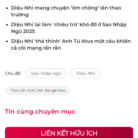
Diệu Nhi mang chuyện ‘ôm chồng’ lên thao
trường
Diệu Nhi lại làm 'chiêu trò' khó đỡ ở Sao Nhập
Ngũ 2025
Diệu Nhi 'thả thính' Anh Tú Atus một câu khiến
cả cõi mạng rần rần
Chủ đề:
Sao nhập ngũ
Diệu Nhi
Tin cùng chuyên mục
LIÊN KẾT HỮU ÍCH