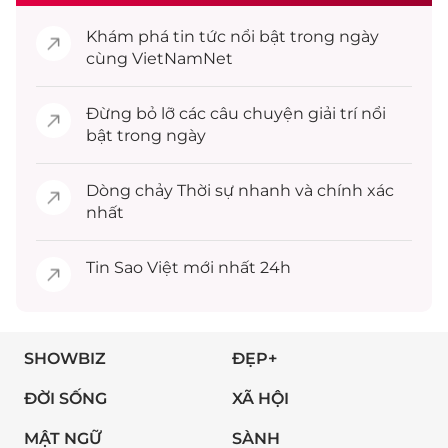
Khám phá
tin tức
nổi bật trong ngày
cùng VietNamNet
Đừng bỏ lỡ các câu chuyện
giải trí
nổi
bật trong ngày
Dòng chảy
Thời sự
nhanh và chính xác
nhất
Tin
Sao Việt
mới nhất 24h
SHOWBIZ
ĐẸP+
ĐỜI SỐNG
XÃ HỘI
MẬT NGỮ
SÀNH