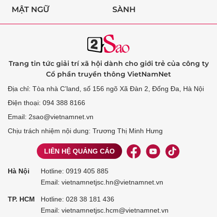
MẬT NGỮ
SÀNH
Trang tin tức giải trí xã hội dành cho giới trẻ của công ty
Cổ phần truyền thông VietNamNet
Địa chỉ: Tòa nhà C’land, số 156 ngõ Xã Đàn 2, Đống Đa, Hà Nội
Điện thoại: 094 388 8166
Email: 2sao@vietnamnet.vn
Chịu trách nhiệm nội dung: Trương Thị Minh Hưng
LIÊN HỆ QUẢNG CÁO
Hà Nội
Hotline:
0919 405 885
Email: vietnamnetjsc.hn@vietnamnet.vn
TP. HCM
Hotline:
028 38 181 436
Email: vietnamnetjsc.hcm@vietnamnet.vn