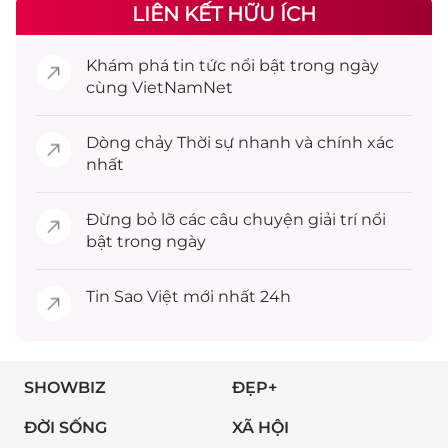
LIÊN KẾT HỮU ÍCH
Khám phá
tin tức
nổi bật trong ngày
cùng VietNamNet
Dòng chảy
Thời sự
nhanh và chính xác
nhất
Đừng bỏ lỡ các câu chuyện
giải trí
nổi
bật trong ngày
Tin
Sao Việt
mới nhất 24h
SHOWBIZ
ĐẸP+
ĐỜI SỐNG
XÃ HỘI