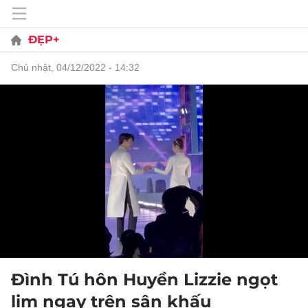
ĐẸP+
chủ nhật, 04/12/2022 - 14:32
Đình Tú hôn Huyền Lizzie ngọt
lịm ngay trên sân khấu