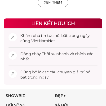
XEM THÊM
LIÊN KẾT HỮU ÍCH
Khám phá
tin tức
nổi bật trong ngày
cùng VietNamNet
Dòng chảy
Thời sự
nhanh và chính xác
nhất
Đừng bỏ lỡ các câu chuyện
giải trí
nổi
bật trong ngày
SHOWBIZ
ĐẸP+
ĐỜI SỐNG
XÃ HỘI