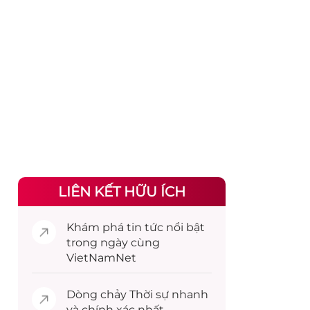
LIÊN KẾT HỮU ÍCH
Khám phá
tin tức
nổi bật
trong ngày cùng
VietNamNet
Dòng chảy
Thời sự
nhanh
và chính xác nhất