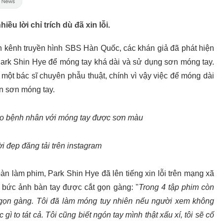
ều lời chỉ trích dù đã xin lỗi.
ên kênh truyền hình SBS Hàn Quốc, các khán giả đã phát hiện
c Park Shin Hye để móng tay khá dài và sử dụng sơn móng tay.
một bác sĩ chuyên phẫu thuật, chính vì vậy việc để móng dài
n sơn móng tay.
cho bệnh nhân với móng tay được sơn màu
 đẹp đăng tải trên instagram
oàn làm phim, Park Shin Hye đã lên tiếng xin lỗi trên mạng xã
t bức ảnh bàn tay được cắt gọn gàng: "
Trong 4 tập phim còn
ắt gọn gàng. Tôi đã làm móng tuy nhiên nếu người xem không
 gì to tát cả. Tôi cũng biết ngón tay mình thật xấu xí, tôi sẽ cố