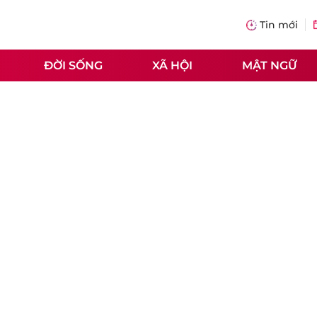
Tin mới
ĐỜI SỐNG
XÃ HỘI
MẬT NGỮ