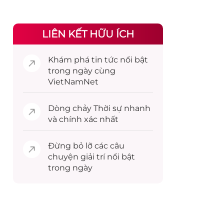
LIÊN KẾT HỮU ÍCH
Khám phá
tin tức
nổi bật
trong ngày cùng
VietNamNet
Dòng chảy
Thời sự
nhanh
và chính xác nhất
Đừng bỏ lỡ các câu
chuyện
giải trí
nổi bật
trong ngày