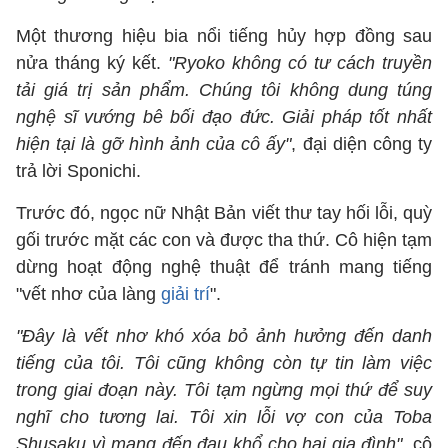
Một thương hiệu bia nổi tiếng hủy hợp đồng sau
nửa tháng ký kết.
"Ryoko không có tư cách truyền
tải giá trị sản phẩm. Chúng tôi không dung túng
nghệ sĩ vướng bê bối đạo đức. Giải pháp tốt nhất
hiện tại là gỡ hình ảnh của cô ấy"
, đại diện công ty
trả lời Sponichi.
Trước đó, ngọc nữ Nhật Bản viết thư tay hối lỗi, quỳ
gối trước mặt các con và được tha thứ. Cô hiện tạm
dừng hoạt động nghệ thuật để tránh mang tiếng
"vết nhơ của làng
giải trí
".
"Đây là vết nhơ khó xóa bỏ ảnh hưởng đến danh
tiếng của tôi. Tôi cũng không còn tự tin làm việc
trong giai đoạn này. Tôi tạm ngừng mọi thứ để suy
nghĩ cho tương lai. Tôi xin lỗi vợ con của Toba
Shusaku vì mang đến đau khổ cho hai gia đình"
, cô