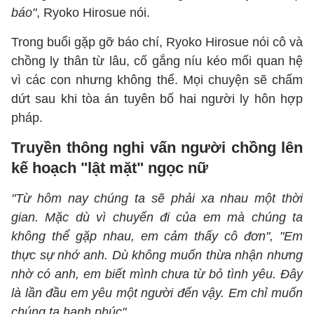
báo"
, Ryoko Hirosue nói.
Trong buổi gặp gỡ báo chí, Ryoko Hirosue nói cô và
chồng ly thân từ lâu, cố gắng níu kéo mối quan hệ
vì các con nhưng không thể. Mọi chuyện sẽ chấm
dứt sau khi tòa án tuyên bố hai người ly hôn hợp
pháp.
Truyền thông nghi vấn người chồng lên
kế hoạch "lật mặt" ngọc nữ
"Từ hôm nay chúng ta sẽ phải xa nhau một thời
gian. Mặc dù vì chuyến đi của em mà chúng ta
không thể gặp nhau, em cảm thấy cô đơn", "Em
thực sự nhớ anh. Dù không muốn thừa nhận nhưng
nhờ có anh, em biết mình chưa từ bỏ tình yêu. Đây
là lần đầu em yêu một người đến vậy. Em chỉ muốn
chúng ta hạnh phúc"...