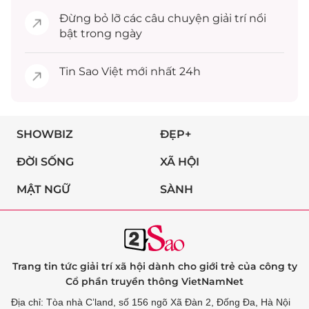
Đừng bỏ lỡ các câu chuyện
giải trí
nổi
bật trong ngày
Tin
Sao Việt
mới nhất 24h
SHOWBIZ
ĐẸP+
ĐỜI SỐNG
XÃ HỘI
MẬT NGỮ
SÀNH
Trang tin tức giải trí xã hội dành cho giới trẻ của công ty
Cổ phần truyền thông VietNamNet
Địa chỉ: Tòa nhà C’land, số 156 ngõ Xã Đàn 2, Đống Đa, Hà Nội