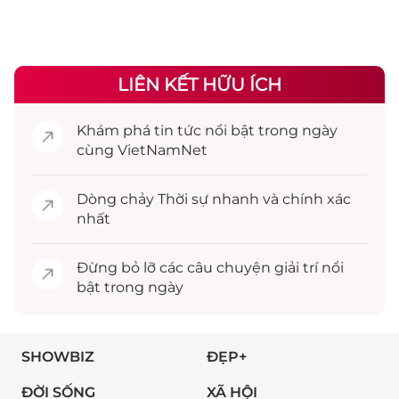
LIÊN KẾT HỮU ÍCH
Khám phá
tin tức
nổi bật trong ngày
cùng VietNamNet
Dòng chảy
Thời sự
nhanh và chính xác
nhất
Đừng bỏ lỡ các câu chuyện
giải trí
nổi
bật trong ngày
SHOWBIZ
ĐẸP+
ĐỜI SỐNG
XÃ HỘI