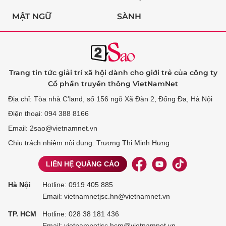
MẬT NGỮ
SÀNH
Trang tin tức giải trí xã hội dành cho giới trẻ của công ty
Cổ phần truyền thông VietNamNet
Địa chỉ: Tòa nhà C’land, số 156 ngõ Xã Đàn 2, Đống Đa, Hà Nội
Điện thoại: 094 388 8166
Email: 2sao@vietnamnet.vn
Chịu trách nhiệm nội dung: Trương Thị Minh Hưng
LIÊN HỆ QUẢNG CÁO
Hà Nội
Hotline:
0919 405 885
Email: vietnamnetjsc.hn@vietnamnet.vn
TP. HCM
Hotline:
028 38 181 436
Email: vietnamnetjsc.hcm@vietnamnet.vn