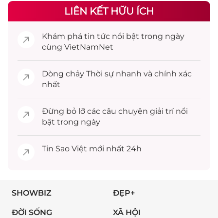
LIÊN KẾT HỮU ÍCH
Khám phá
tin tức
nổi bật trong ngày
cùng VietNamNet
Dòng chảy
Thời sự
nhanh và chính xác
nhất
Đừng bỏ lỡ các câu chuyện
giải trí
nổi
bật trong ngày
Tin
Sao Việt
mới nhất 24h
SHOWBIZ
ĐẸP+
ĐỜI SỐNG
XÃ HỘI